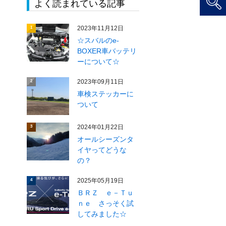
よく読まれている記事
2023年11月12日
1
☆スバルのe-
BOXER車バッテリ
ーについて☆
2023年09月11日
2
車検ステッカーに
ついて
2024年01月22日
3
オールシーズンタ
イヤってどうな
の？
2025年05月19日
4
ＢＲＺ ｅ－Ｔｕ
ｎｅ さっそく試
してみました☆