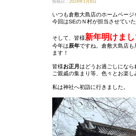
投稿日：
2024年1月8日
いつも倉敷大島店のホームページ
今回はSEのＮ村が担当させてい
新年明けまし
そして、
皆様
今年は
辰年
ですね。倉敷大島店も
ます！
皆様
お正月
はどうお過ごしになら
ご親戚の集まり等、色々とお楽し
私は神社へ初詣に行きました。