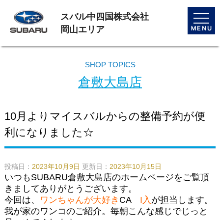
スバル中四国株式会社
toggle
naviga
岡山エリア
SHOP TOPICS
倉敷大島店
10月よりマイスバルからの整備予約が便
利になりました☆
投稿日：
2023年10月9日
更新日：
2023年10月15日
いつもSUBARU倉敷大島店のホームページをご覧頂
きましてありがとうございます。
今回は、
ワンちゃんが大好き
CA
I入
が担当します。
我が家のワンコのご紹介。毎朝こんな感じでじっと