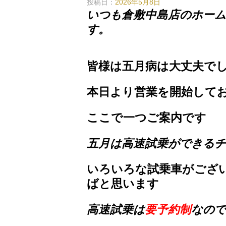
投稿日：
2026年5月8日
いつも倉敷中島店のホーム
す。
皆様は五月病は大丈夫で
本日より営業を開始して
ここで一つご案内です
五月は高速試乗ができるチ
いろいろな試乗車がござ
ばと思います
高速試乗は
要予約制
なので