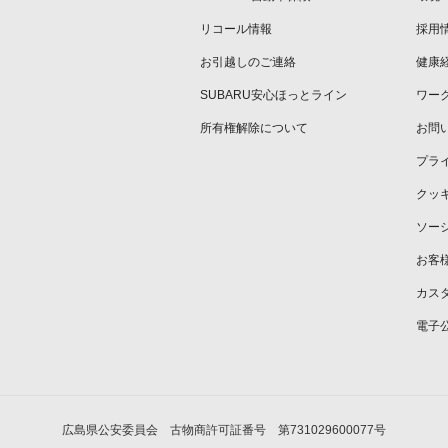
リコール情報
採用
お引越しのご連絡
健康
SUBARU安心ほっとライン
ワー
所有権解除について
お問
プラ
クッ
ソー
お客
カス
電子
広島県公安委員会 古物商許可証番号 第731029600077号