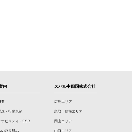
案内
スバル中四国株式会社
概要
広島エリア
理念・行動規範
鳥取・島根エリア
テナビリティ・CSR
岡山エリア
への取り組み
山口エリア