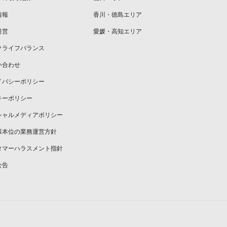
情報
香川・徳島エリア
経営
愛媛・高知エリア
クライフバランス
い合わせ
イバシーポリシー
キーポリシー
シャルメディアポリシー
様本位の業務運営方針
タマーハラスメント指針
公告