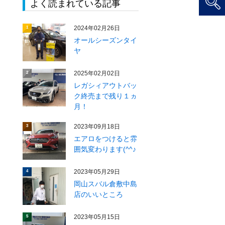
よく読まれている記事
2024年02月26日
1
オールシーズンタイ
ヤ
2025年02月02日
2
レガシィアウトバッ
ク終売まで残り１ヵ
月！
2023年09月18日
3
エアロをつけると雰
囲気変わります(^^♪
2023年05月29日
4
岡山スバル倉敷中島
店のいいところ
2023年05月15日
5