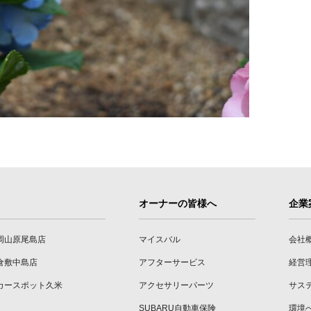
オーナーの皆様へ
企業
岡山原尾島店
マイスバル
会社
倉敷中島店
アフターサービス
経営
カースポット久米
アクセサリーパーツ
サス
SUBARU自動車保険
環境