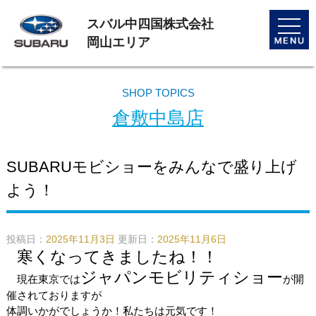
スバル中四国株式会社
toggle
naviga
岡山エリア
SHOP TOPICS
倉敷中島店
SUBARUモビショーをみんなで盛り上げ
よう！
投稿日：
2025年11月3日
更新日：
2025年11月6日
寒くなってきましたね！！
ジャパンモビリティショー
現在東京では
が開
催されておりますが
体調いかがでしょうか！私たちは元気です！