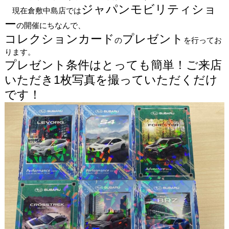
ジャパンモビリティショ
現在倉敷中島店では
ー
の開催にちなんで、
コレクションカード
プレゼント
の
を行ってお
ります。
プレゼント条件はとっても簡単！ご来店
いただき1枚写真を撮っていただくだけ
です！