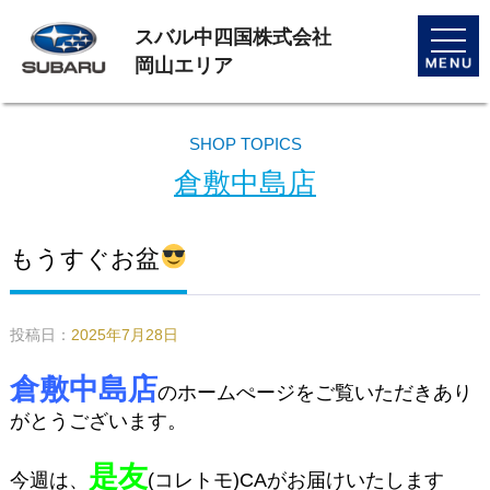
スバル中四国株式会社
toggle
naviga
岡山エリア
SHOP TOPICS
倉敷中島店
もうすぐお盆
投稿日：
2025年7月28日
倉敷中島店
のホームぺージをご覧いただきあり
がとうございます。
是友
今週は、
(コレトモ)CAがお届けいたします