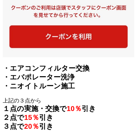
・エアコンフィルター交換
・エバポレーター洗浄
・ニオイトルーン施工
上記の３点から
１点の実施・交換で
10％
引き
２点で
15％
引き
３点で
20％
引き