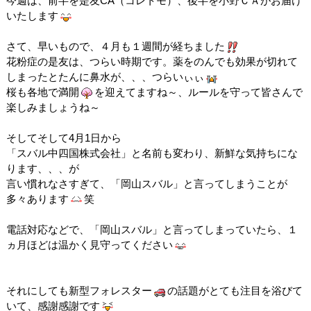
今週は、前半を是友CA（コレトモ）、後半を小野ＣＡがお届け
いたします
さて、早いもので、４月も１週間が経ちました
花粉症の是友は、つらい時期です。薬をのんでも効果が切れて
しまったとたんに鼻水が、、、つらいぃぃ
桜も各地で満開
を迎えてますね～、ルールを守って皆さんで
楽しみましょうね～
そしてそして4月1日から
「スバル中四国株式会社」と名前も変わり、新鮮な気持ちにな
ります、、、が
言い慣れなさすぎて、「岡山スバル」と言ってしまうことが
多々あります
笑
電話対応などで、「岡山スバル」と言ってしまっていたら、１
ヵ月ほどは温かく見守ってください
それにしても新型フォレスター
の話題がとても注目を浴びて
いて、感謝感謝です