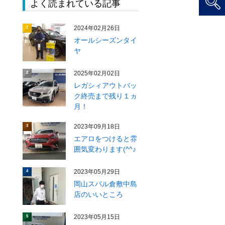
よく読まれている記事
2024年02月26日
1
オールシーズンタイ
ヤ
2025年02月02日
2
レガシィアウトバッ
ク終売まで残り１ヵ
月！
2023年09月18日
3
エアロをつけると雰
囲気変わります(^^♪
2023年05月29日
4
岡山スバル倉敷中島
店のいいところ
2023年05月15日
5