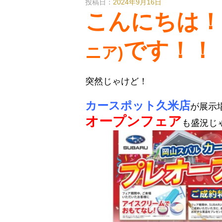
投稿日：
2024年9月16日
こんにちは！
です！！
ニア)
突然じゃけど！
カースポット久米店
が展示
オープンフェア
も盛況じ