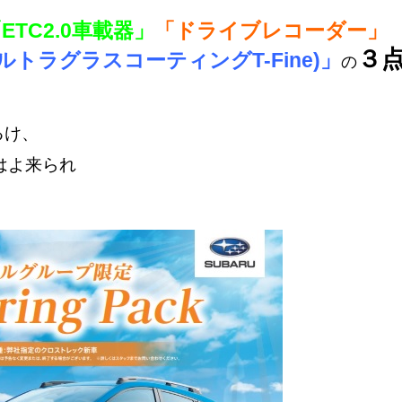
ETC2.0車載器」
「ドライブレコーダー」
３
トラグラスコーティングT-Fine)」
の
るけ、
はよ来られ