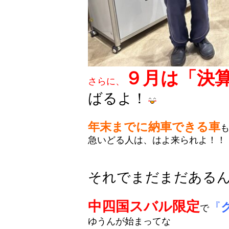
９月は「決
さらに、
ばるよ！
年末までに納車できる車
急いどる人は、はよ来られよ！！
それでまだまだある
中四国スバル限定
『
で
ゆうんが始まってな