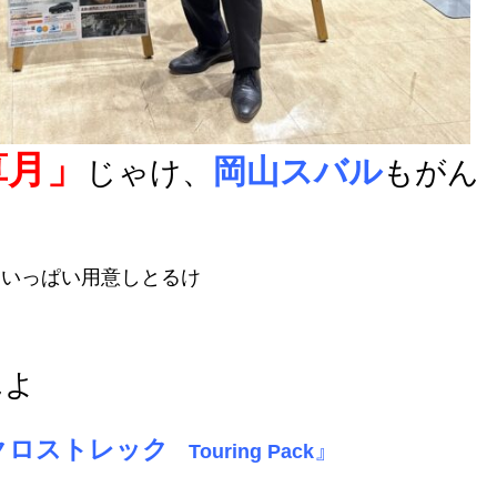
算月」
岡山スバル
じゃけ、
もがん
もいっぱい用意しとるけ
んよ
クロストレック
』
Touring Pack