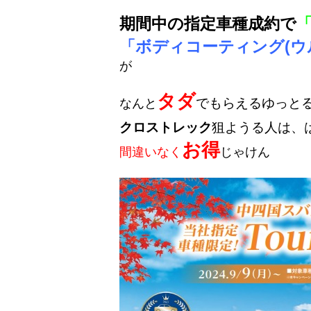
期間中の指定車種成約で
「
「ボディコーティング(ウル
が
タダ
でもらえるゆっと
なんと
クロストレック
狙ようる人は、
お得
間違いなく
じゃけん