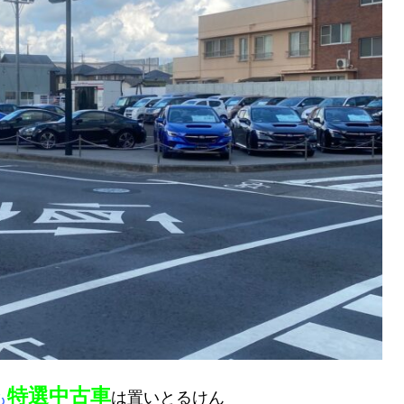
特選中古車
も
は置いとるけん