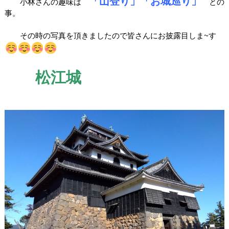
「山登り」「お城巡り」
小林さんの趣味は
との
事。
その時の写真を頂きましたので皆さんにお披露目しま~す
松江城