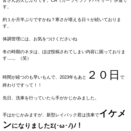
皆さんお久しぶりです。CA（カーライフアドバイザー）伊達で
す。
約１か月半ぶりですかね？寒さが堪える日々が続いておりま
す。
体調管理には、お気をつけくださいね
冬の時期のネタは、ほぼ投稿されてしまい内容に困っておりま
す…..。（笑）
２０
日
時間が経つのも早いもんで、2023年もあと
で
終わりですって！！
先日、洗車を行っていたら手がかじかみました。
イケメ
手はかじかみますが、新型レイバック君は洗車で
ン
になりましたΣ(･ω･ﾉ)ﾉ！