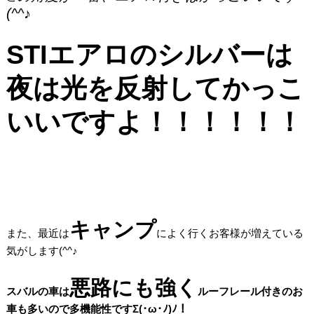
(^^♪
STIエアロのシルバーは
夜は光を反射してかっこ
いいですよ！！！！！！
キャンプ
また、最近は
によく行くお客様が増えている
気がします(^^♪
悪路にも強く
スバルの車は
ルーフレール付きのお
車も多いので多機能性ですΣ(･ω･ﾉ)ﾉ！