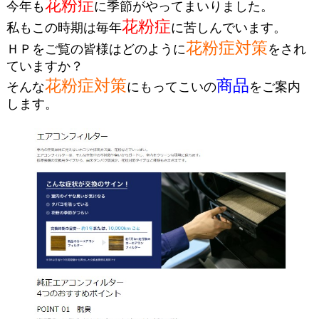
花粉症
今年も
に季節がやってまいりました。
花粉症
私もこの時期は毎年
に苦しんでいます。
花粉症対策
ＨＰをご覧の皆様はどのように
をされ
ていますか？
花粉症対策
商品
そんな
にもってこいの
をご案内
します。