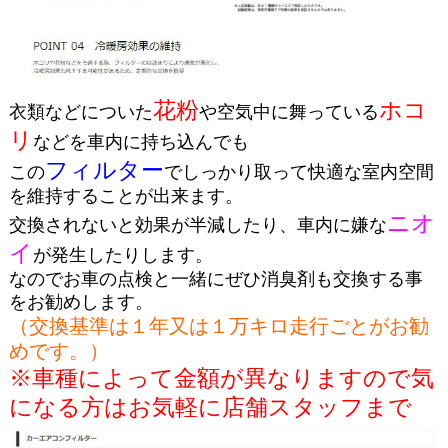
花粉
ホコ
衣類などについた
や空気中に舞っている
リ
などを車内に持ち込んでも
フィルター
この
でしっかり取って快適な室内空間
を維持することが出来ます。
ニオ
交換されないと効果が半減したり、車内に嫌な
イ
が発生したりします。
なのでお車の点検と一緒にぜひ消臭剤も交換する事
をお勧めします。
（交換基準は１年又は１万キロ走行ごとがお勧
めです。）
※車種によって金額が異なりますので気
になる方はお気軽に店舗スタッフまで