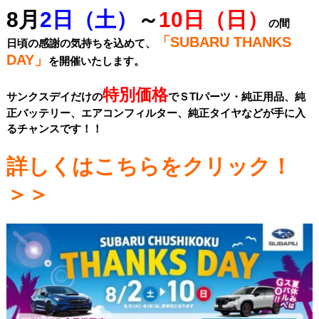
8月
2日（土）
～
10日（日）
の間
「SUBARU THANKS
日頃の感謝の気持ちを込めて、
DAY」
を開催いたします。
特別価格
サンクスデイだけの
でＳTIパーツ・純正用品、純
正バッテリー、エアコンフィルター、純正タイヤなどが手に入
るチャンスです！！
詳しくはこちらをクリック！
＞＞