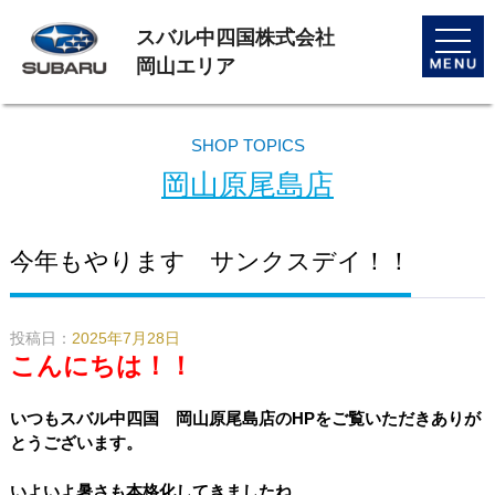
スバル中四国株式会社
toggle
naviga
岡山エリア
SHOP TOPICS
岡山原尾島店
今年もやります サンクスデイ！！
投稿日：
2025年7月28日
こんにちは！！
いつもスバル中四国 岡山原尾島店のHPをご覧いただきありが
とうございます。
いよいよ暑さも本格化してきましたね