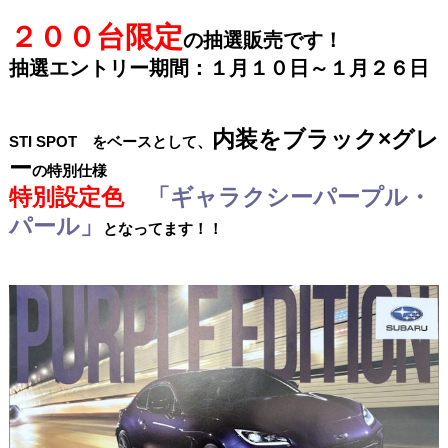
２００台限定
の抽選販売です！
抽選エントリー期間：１月１０日～１月２６日
内装をブラック×グレ
STI SPOT をベースとして、
ー
の特別仕様
特別設定色
「ギャラクシーパープル・
パール」
となってます！！