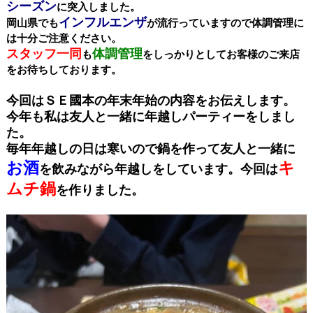
シーズン
に突入しました。
インフルエンザ
岡山県でも
が流行っていますので体調管理に
は十分ご注意ください。
スタッフ一同
体調管理
も
をしっかりとしてお客様のご来店
をお待ちしております。
今回はＳＥ國本の年末年始の内容をお伝えします。
今年も私は友人と一緒に年越しパーティーをしまし
た。
毎年年越しの日は寒いので鍋を作って友人と一緒に
お酒
キ
を飲みながら年越しをしています。今回は
ムチ鍋
を作りました。