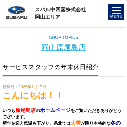
スバル中四国株式会社
toggle
naviga
岡山エリア
SHOP TOPICS
岡山原尾島店
サービススタッフの年末休日紹介
投稿日：
2025年1月17日
こんにちは！！
原尾島店
ホームページ
いつも
の
をご覧いただきありがとう
ございます。
大雪
冬の
新年を迎え気温も下がり、県北では
が降り本格的な