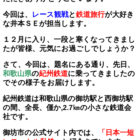
今回は、
レース観戦
と
鉄道旅行
が大好き
な井本ＳＥが担当します。
１２月に入り、一段と寒くなってきまし
たが皆様、元気にお過ごしでしょうか？
さて、今回は、題名にある通り、先日、
和歌山県
の
紀州鉄道
に乗ってきましたの
でその様子をお届けします。
紀州鉄道は和歌山県の御坊駅と西御坊駅
の間、全長、僅か,2.7㎞の小さな鉄道会
社です。
御坊市の公式サイト内では、
「日本一短