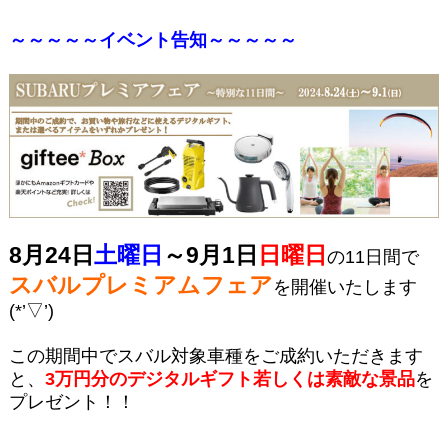
～～～～～イベント告知～～～～～
8月24日
土曜日
～9月1日
日曜日
の11日間で
スバルプレミアムフェア
を開催いたします
(*’▽’)
この期間中でスバル対象車種をご成約いただきます
と、
3万円分のデジタルギフト若しくは素敵な景品
を
プレゼント！！