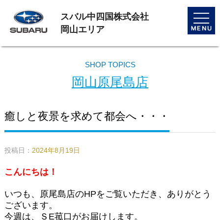
スバル中四国株式会社
toggle
naviga
岡山エリア
SHOP TOPICS
岡山原尾島店
癒しと夜景を求めて都会へ・・・
投稿日：
2024年8月19日
こんにちは！
いつも、原尾島店のHPをご覧いただき、ありがとう
ございます。
今週は、ＳE菰口がお届けします。