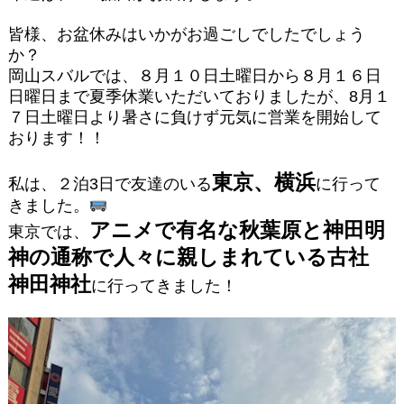
皆様、お盆休みはいかがお過ごしでしたでしょう
か？
岡山スバルでは、８月１０日土曜日から８月１６日
日曜日まで夏季休業いただいておりましたが、8月１
７日土曜日より暑さに負けず元気に営業を開始して
おります！！
東京、横浜
私は、２泊3日で友達のいる
に行って
きました。
アニメで有名な秋葉原と神田明
東京では、
神の通称で人々に親しまれている古社
神田神社
に行ってきました！