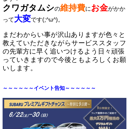
クワガタムシ
維持費
お金
の
に
がかか
大変
って
です(;^ω^)。
まだわからい事が沢山ありますが色々と
教えていただきながらサービススタッフ
の先輩方に早く追いつけるよう日々頑張
っていきますので今後ともよろしくお願
いします。
～～～～～～イベント告知～～～～～～