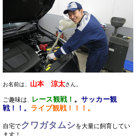
山本 涼太
お名前は、
さん。
レース観戦！
。
サッカー観
ご趣味は
、
戦！！。
ライブ観戦！！！。
クワガタムシ
自宅で
を大量に飼育してい
ます！