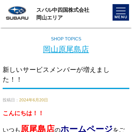
スバル中四国株式会社
toggle
naviga
岡山エリア
SHOP TOPICS
岡山原尾島店
新しいサービスメンバーが増えまし
た！！
投稿日：
2024年6月20日
こんにちは！！
原尾島店
ホームページ
いつも
の
をご