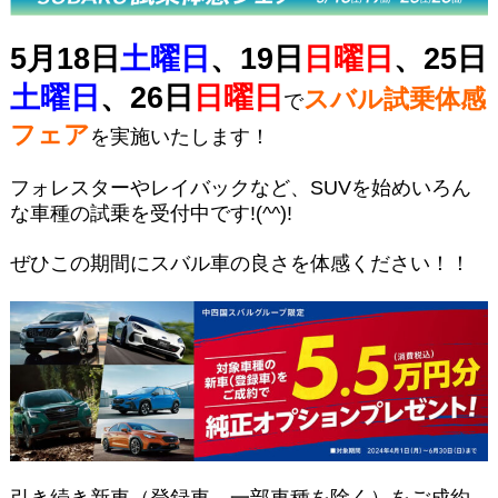
5月18日
土曜日
、19日
日曜日
、25日
土曜日
、26日
日曜日
スバル試乗体感
で
フェア
を実施いたします！
フォレスターやレイバックなど、SUVを始めいろん
な車種の試乗を受付中です!(^^)!
ぜひこの期間にスバル車の良さを体感ください！！
引き続き新車（登録車、一部車種を除く）をご成約