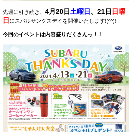
4月20日
土曜日
、21日
日曜
先週に引き続き、
日
にスバルサンクスデイを開催いたします!(^^)!
今回のイベントは内容盛りだくさんっ！！