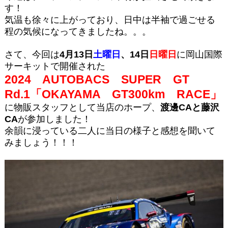
す！
気温も徐々に上がっており、日中は半袖で過ごせる
程の気候になってきましたね。。。
さて、今回は
4月13日
土曜日
、14日
日曜日
に岡山国際
サーキットで開催された
2024 AUTOBACS SUPER GT
Rd.1「OKAYAMA GT300km RACE」
に物販スタッフとして当店のホープ、
渡邊CAと藤沢
CA
が参加しました！
余韻に浸っている二人に当日の様子と感想を聞いて
みましょう！！！