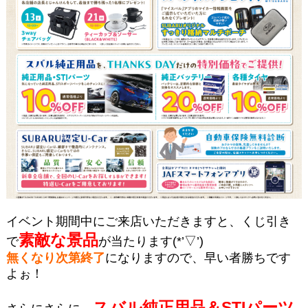
イベント期間中にご来店いただきますと、くじ引き
素敵な景品
で
が当たります(*’▽’)
無くなり次第終了
になりますので、早い者勝ちです
よぉ！
スバル純正用品＆STIパーツ