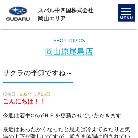
スバル中四国株式会社
toggle
naviga
岡山エリア
SHOP TOPICS
岡山原尾島店
サクラの季節ですね～
投稿日：
2024年3月25日
こんにちは！！
今週は若手CAがＨＰを更新させていただきます。
最近はあったかくなったと思えば冷えてきたりと気
温の上下が激しいですが、皆さま体調は崩されてい