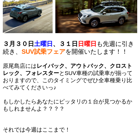
３月３０日
土曜日
、３１日
日曜日
も先週に引き
続き、
SUV試乗フェア
を開催いたします！！
原尾島店には
レイバック、アウトバック、クロスト
レック、フォレスター
とSUV車種の試乗車が揃って
おりますので、このタイミングでぜひ全車種乗り比
べてみてくださいっ♪
もしかしたらあなたにピッタリの１台が見つかるか
もしれませんよ？？？？
それでは今週はここまで！