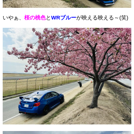
いやぁ、
桜の桃色
と
WRブルー
が映える映える～(笑)