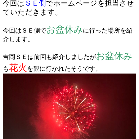
今回は
ＳＥ側
でホームページを担当させ
ていただきます。
お盆休み
今回はＳＥ側で
に行った場所を紹
介します。
お盆休み
吉岡ＳＥは前回も紹介しましたが
花火
も
を観に行かれたそうです。