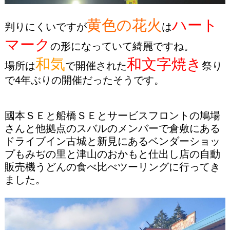
黄色の花火
ハート
判りにくいですが
は
マーク
の形になっていて綺麗ですね。
和気
和文字焼き
場所は
で開催された
祭り
で4年ぶりの開催だったそうです。
國本ＳＥと船橋ＳＥとサービスフロントの鳩場
さんと他拠点のスバルのメンバーで倉敷にある
ドライブイン古城と新見にあるベンダーショッ
プもみぢの里と津山のおかもと仕出し店の自動
販売機うどんの食べ比べツーリングに行ってき
ました。