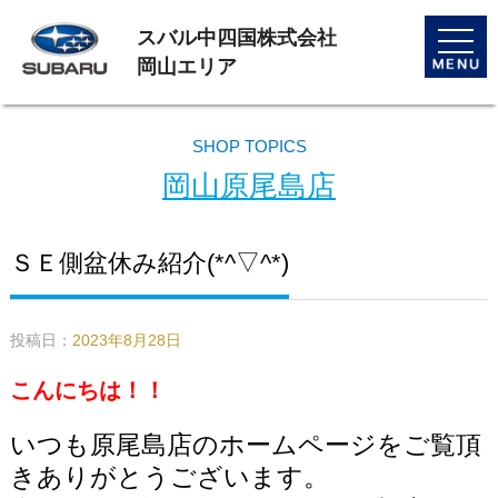
スバル中四国株式会社
toggle
naviga
岡山エリア
SHOP TOPICS
岡山原尾島店
ＳＥ側盆休み紹介(*^▽^*)
投稿日：
2023年8月28日
こんにちは！！
いつも原尾島店のホームページをご覧頂
きありがとうございます。