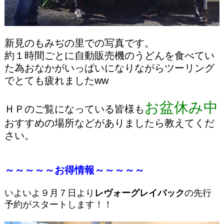
新見のもみぢの里での写真です。
約１時間ごとに自動販売機のうどんを食べてい
た為おなかがいっぱいになりながらツーリング
でとても疲れましたww
お盆休み中
ＨＰのご覧になっている皆様
も
おすすめの場所などがありましたら教えてくだ
さい。
～～～～～お得情報～～～～～
いよいよ９月７日より
レヴォーグレイバック
の先行
予約がスタートします！！