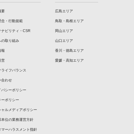
概要
広島エリア
理念・行動規範
鳥取・島根エリア
テナビリティ・CSR
岡山エリア
への取り組み
山口エリア
情報
香川・徳島エリア
経営
愛媛・高知エリア
クライフバランス
い合わせ
イバシーポリシー
キーポリシー
シャルメディアポリシー
様本位の業務運営方針
タマーハラスメント指針