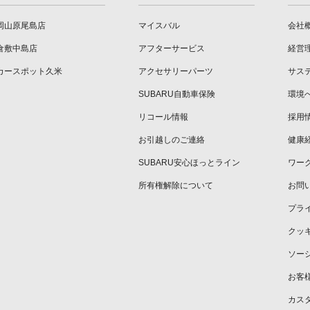
岡山原尾島店
マイスバル
会社
倉敷中島店
アフターサービス
経営
カースポット久米
アクセサリーパーツ
サス
SUBARU自動車保険
環境
リコール情報
採用
お引越しのご連絡
健康
SUBARU安心ほっとライン
ワー
所有権解除について
お問
プラ
クッ
ソー
お客
カス