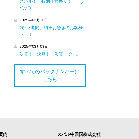
スバル！ 特別仕様祭り！！ (;
･`д･´)
2025年03月10日
残り3週間、納車お急ぎのお客様
へ！！
2025年03月03日
決算！ 決算！ 決算！です。
すべてのバックナンバーは
こちら
案内
スバル中四国株式会社