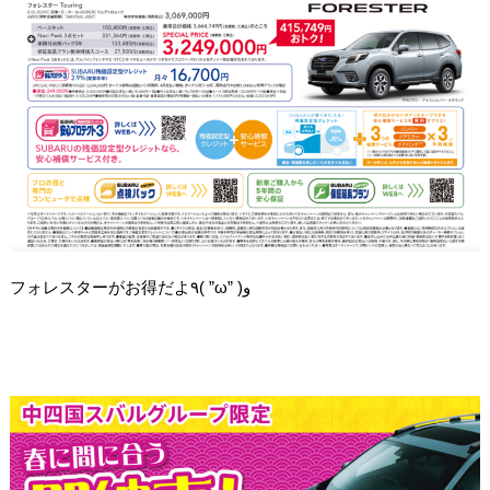
フォレスターがお得だよ٩( ”ω” )
و