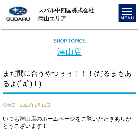
スバル中四国株式会社
toggle
naviga
岡山エリア
SHOP TOPICS
津山店
まだ間に合うやつぅぅ！！！(だるまもあ
るよ(ﾟдﾟ)！)
投稿日：
2025年1月16日
いつも津山店のホームページをご覧いただきありが
とうございます！