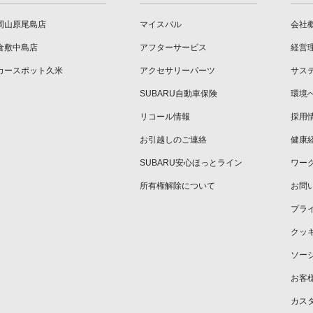
岡山原尾島店
マイスバル
会社
倉敷中島店
アフターサービス
経営
カースポット久米
アクセサリーパーツ
サス
SUBARU自動車保険
環境
リコール情報
採用
お引越しのご連絡
健康
SUBARU安心ほっとライン
ワー
所有権解除について
お問
プラ
クッ
ソー
お客
カス