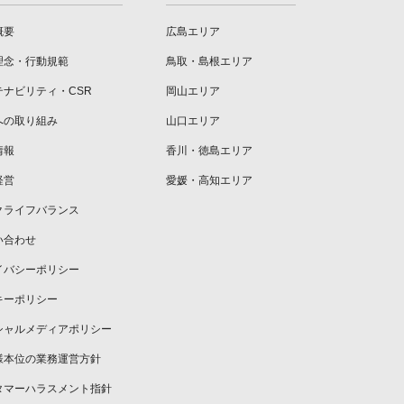
概要
広島エリア
理念・行動規範
鳥取・島根エリア
テナビリティ・CSR
岡山エリア
への取り組み
山口エリア
情報
香川・徳島エリア
経営
愛媛・高知エリア
クライフバランス
い合わせ
イバシーポリシー
キーポリシー
シャルメディアポリシー
様本位の業務運営方針
タマーハラスメント指針