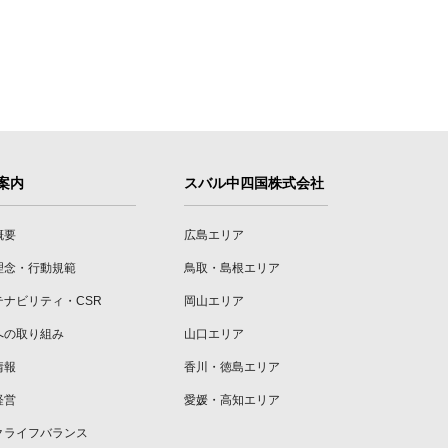
案内
スバル中四国株式会社
概要
広島エリア
理念・行動規範
鳥取・島根エリア
テナビリティ・CSR
岡山エリア
への取り組み
山口エリア
情報
香川・徳島エリア
経営
愛媛・高知エリア
クライフバランス