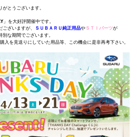
りがとうございます。
AY
」を大好評開催中です。
だございますが、
ＳＵＢＡＲＵ純正用品
や
ＳＴＩパーツ
が
特別な期間でございます。
購入を見送りにしていた用品等、この機会に是非再考下さい。