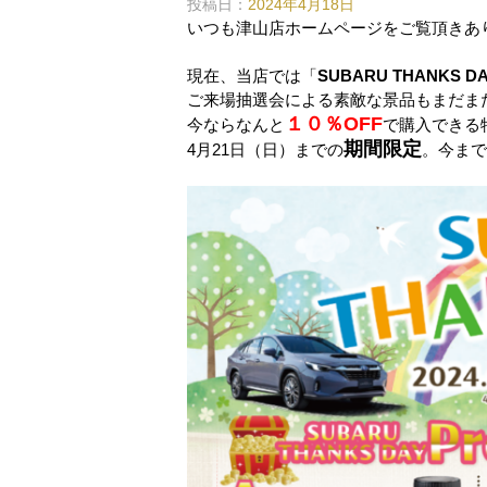
投稿日：
2024年4月18日
いつも津山店ホームページをご覧頂きあ
現在、当店では「
SUBARU THANKS D
ご来場抽選会による素敵な景品もまだま
１０％OFF
今ならなんと
で購入できる
期間限定
4月21日（日）までの
。今まで