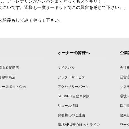
レナリンがバンバン出てとってもスッキリ！！
。皆様も一度サーキットでこの興奮を感じて下さい。」
ス談義もしてみてやって下さい。
オーナーの皆様へ
企業
岡山原尾島店
マイスバル
会社
倉敷中島店
アフターサービス
経営
カースポット久米
アクセサリーパーツ
サス
SUBARU自動車保険
環境
リコール情報
採用
お引越しのご連絡
健康
SUBARU安心ほっとライン
ワー