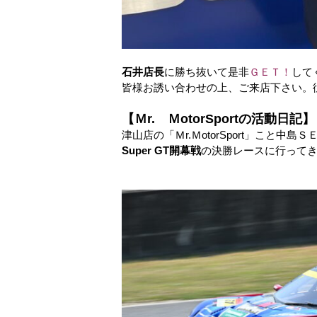
石井店長
に勝ち抜いて是非
ＧＥＴ！
して
皆様お誘い合わせの上、ご来店下さい。
【Ｍr. ＭotorSportの活動日記】
津山店の「Ｍr.ＭotorSport」こと中
Super GT開幕戦
の決勝レースに行って