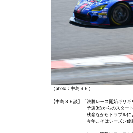
（photo：中島ＳＥ）
【中島ＳＥ談】「決勝レース開始ギリギ
予選3位からのスタートであった
残念ながらトラブルによりリタイ
今年こそはシーズン優勝して