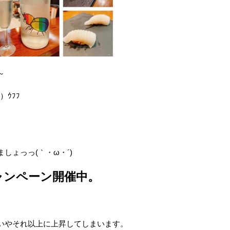
～
ｳﾌﾌ
しょっっ(｀・ω・´)ゞ
ャンペーン開催中。
いやそれ以上に上昇してしまいます。