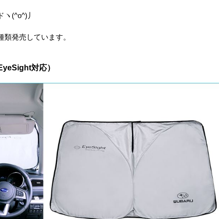
(^o^)丿
種類発売しています。
eSight対応）