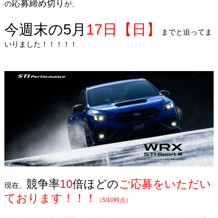
応募締
め切り
の
が、
今週末の5月
17日【日】
までと迫ってま
いりました！！！！！
競争率
10
倍ほどの
ご応募をいただい
現在、
ております！！！
（5/10時点）