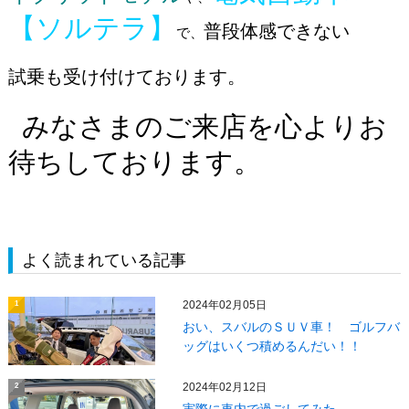
【ソルテラ】
普段体感できない
で、
試乗も受け付け
てお
ります。
みなさまのご来店を心よりお
待ちしております。
よく読まれている記事
2024年02月05日
1
おい、スバルのＳＵＶ車！ ゴルフバ
ッグはいくつ積めるんだい！！
2024年02月12日
2