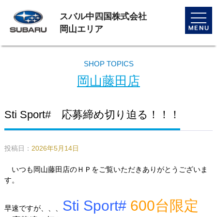
スバル中四国株式会社
toggle
naviga
岡山エリア
SHOP TOPICS
岡山藤田店
Sti Sport# 応募締め切り迫る！！！
投稿日：
2026年5月14日
いつも岡山藤田店のＨＰをご覧いただきありがとうございま
す。
Sti Sport#
600台限定
早速ですが、、、