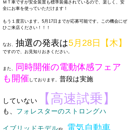
ＭＴ車ですが安全装置も標準装備されているので、楽しく、安
全にお車を使っていただけます！
もう１度言います。5月17日までが応募可能です。この機会にぜ
ひご来店ください！！！
抽選の発表は
5月28日【木】
なお、
ですので、お見知りおきください。
同時開催の電動体感フェア
また、
も開催
普段は実施
しております。
【高速試乗】
していない
も、
フォレスタ
ーのストロングハ
電気自動車
イブリッドモ
デル
や、