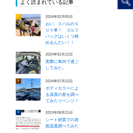
よく読まれている記事
2024年02月05日
1
おい、スバルのＳ
ＵＶ車！ ゴルフ
バッグはいくつ積
めるんだい！！
2024年02月12日
2
実際に車内で過ご
してみた。
2024年07月22日
3
ボディカラーによ
る温度の差を調べ
てみたリベンジ！
2023年08月21日
4
シート材質での表
面温度調べてみた