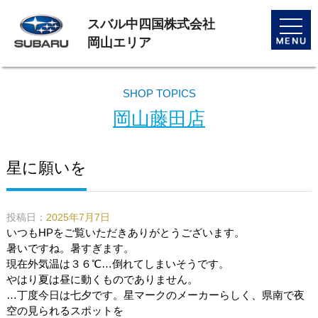
スバル中四国株式会社
toggle
naviga
岡山エリア
SHOP TOPICS
岡山藤田店
星に願いを
投稿日：
2025年7月7日
いつもHPをご覧いただきありがとうございます。
暑いですね。暑すぎます。
現在外気温は３６℃…倒れてしまいそうです。
やはり夏は昼に動くものでありません。
…丁度今日は七夕です。星マークのメーカーらしく、県南で夜
空の見られるスポットを