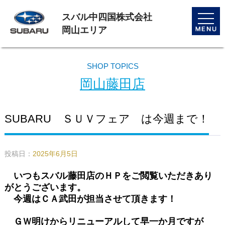
スバル中四国株式会社
toggle
naviga
岡山エリア
SHOP TOPICS
岡山藤田店
SUBARU ＳＵＶフェア は今週まで！
投稿日：
2025年6月5日
いつもスバル藤田店のＨＰをご閲覧いただきあり
がとうございます。
今週はＣＡ武田が担当させて頂きます！
ＧＷ明けからリニューアルして早一か月ですが