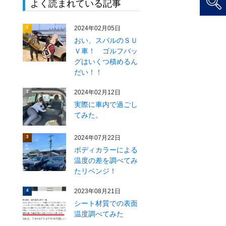
よく読まれている記事
2024年02月05日
1
おい、スバルのＳＵ
Ｖ車！ ゴルフバッ
グはいくつ積めるん
だい！！
2024年02月12日
2
実際に車内で過ごし
てみた。
2024年07月22日
3
ボディカラーによる
温度の差を調べてみ
たリベンジ！
2023年08月21日
4
シート材質での表面
温度調べてみた