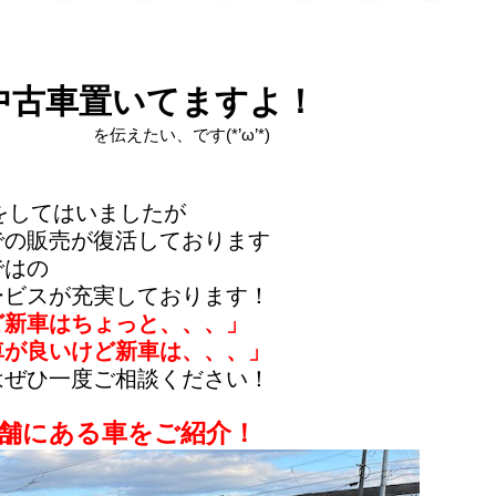
中古車置いてますよ！
す(*’ω’*)
をしてはいましたが
の販売が復活しております
ではの
ビスが充実しております！
ど新車はちょっと、、、」
が良いけど新車は、、、」
ぜひ一度ご相談ください！
舗にある車をご紹介！