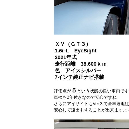
ＸＶ（ＧＴ３）
1.6iｰL EyeSight
2021年式
走行距離 38,600ｋｍ
色 アイスシルバー
7インチ純正ナビ搭載
５
評価点が
という状態の良い車両です
車検も2年付きなので安心ですね
さらにアイサイトもVer３で全車速追
安心して遠出もすることが出来ますよ