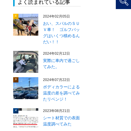
よく読まれている記事
2024年02月05日
1
おい、スバルのＳＵ
Ｖ車！ ゴルフバッ
グはいくつ積めるん
だい！！
2024年02月12日
2
実際に車内で過ごし
てみた。
2024年07月22日
3
ボディカラーによる
温度の差を調べてみ
たリベンジ！
2023年08月21日
4
シート材質での表面
温度調べてみた