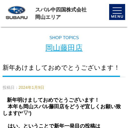
スバル中四国株式会社
toggle
naviga
岡山エリア
SHOP TOPICS
岡山藤田店
新年あけましておめでとうございます！
投稿日：
2024年1月9日
新年明けましておめでとうございます！
本年も岡山スバル藤田店をどうぞ宜しくお願い致
します(*’▽’)
はい、ということで新年一発目の投稿は