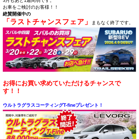
3
月もあと
1
週間弱です。
お車をご検討のお客様！！
絶賛開催中の
「ラストチャンスフェア」
まもなく終了です。
お得にお買い求めていただけるチャンスで
す！！
ウルトラグラスコーティングT-fineプレゼント！