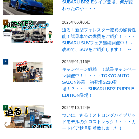
SUBARU BRZ Eタイプ登場。何が変
わったのか・・・
2025年06月06日
3
迫る！新型フォレスター驚異の燃費性
能！試乗車での燃費をご紹介！・・・
SUBARU SUVフェア継続開催中！～
改めて、SUVをご紹介します！！～
2025年01月16日
4
キャンペーン継続！！試乗キャンペー
ン開催中！！・・・TOKYO AUTO
SALON終幕 初登場S210登
場！？・・・SUBARU BRZ PURPLE
EDITION登場！
2024年10月24日
5
ついに、迫る！ストロングハイブリッ
ドモデルのクロストレック！・・・カ
ートピア秋号到着致しました！