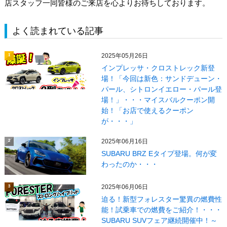
店スタッフ一同皆様のご来店を心よりお待ちしております。
よく読まれている記事
2025年05月26日
1
インプレッサ・クロストレック新登
場！「今回は新色：サンドデューン・
パール、シトロンイエロー・パール登
場！」・・・マイスバルクーポン開
始！「お店で使えるクーポン
が・・・」
2025年06月16日
2
SUBARU BRZ Eタイプ登場。何が変
わったのか・・・
2025年06月06日
3
迫る！新型フォレスター驚異の燃費性
能！試乗車での燃費をご紹介！・・・
SUBARU SUVフェア継続開催中！～