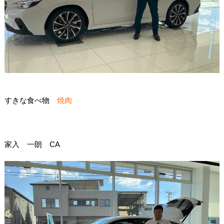
すきな食べ物
焼肉
家入 一朗 CA