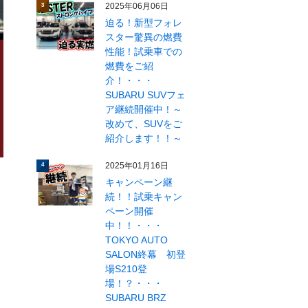
2025年06月06日
3
迫る！新型フォレ
スター驚異の燃費
性能！試乗車での
燃費をご紹
介！・・・
SUBARU SUVフェ
ア継続開催中！～
改めて、SUVをご
紹介します！！～
2025年01月16日
4
キャンペーン継
続！！試乗キャン
ペーン開催
中！！・・・
TOKYO AUTO
SALON終幕 初登
場S210登
場！？・・・
SUBARU BRZ