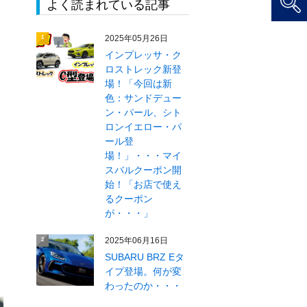
よく読まれている記事
2025年05月26日
1
インプレッサ・ク
ロストレック新登
場！「今回は新
色：サンドデュー
ン・パール、シト
ロンイエロー・パ
ール登
場！」・・・マイ
スバルクーポン開
始！「お店で使え
るクーポン
が・・・」
2025年06月16日
2
SUBARU BRZ Eタ
イプ登場。何が変
わったのか・・・