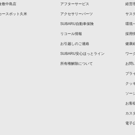
倉敷中島店
アフターサービス
経営
カースポット久米
アクセサリーパーツ
サス
SUBARU自動車保険
環境
リコール情報
採用
お引越しのご連絡
健康
SUBARU安心ほっとライン
ワー
所有権解除について
お問
プラ
クッ
ソー
お客
カス
電子