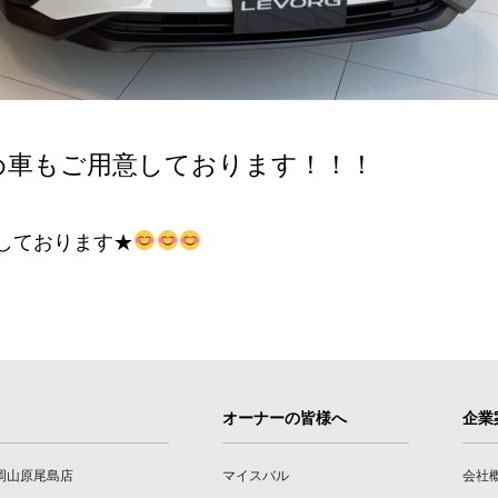
め車もご用意しております！！！
しております★
オーナーの皆様へ
企業
岡山原尾島店
マイスバル
会社