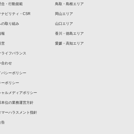
理念・行動規範
鳥取・島根エリア
テナビリティ・CSR
岡山エリア
への取り組み
山口エリア
情報
香川・徳島エリア
経営
愛媛・高知エリア
クライフバランス
い合わせ
イバシーポリシー
キーポリシー
シャルメディアポリシー
様本位の業務運営方針
タマーハラスメント指針
公告