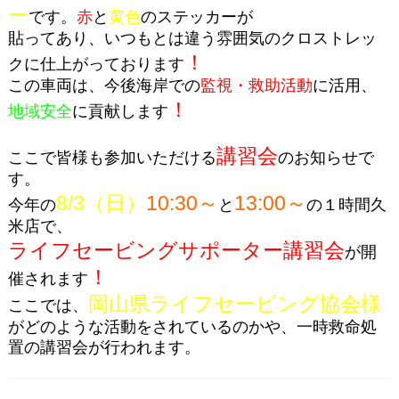
ー
です。
赤
と
黄色
のステッカーが
貼ってあり、いつもとは違う雰囲気のクロストレッ
！
クに仕上がっております
この車両は、今後海岸での
監視・救助活動
に活用、
！
地域安全
に貢献します
講習会
ここで皆様も参加いただける
のお知らせで
す。
8/3（日）
10:30～
13:00～
今年の
と
の１時間久
米店で、
ライフセービングサポーター講習会
が開
！
催されます
岡山県ライフセービング協会様
ここでは、
がどのような活動をされているのかや、一時救命処
置の講習会が行われます。