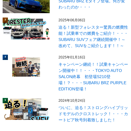
SUBARU BRZ Eタイプ登場。何が変
わったのか・・・
2025年06月06日
3
迫る！新型フォレスター驚異の燃費性
能！試乗車での燃費をご紹介！・・・
SUBARU SUVフェア継続開催中！～
改めて、SUVをご紹介します！！～
2025年01月16日
4
キャンペーン継続！！試乗キャンペー
ン開催中！！・・・TOKYO AUTO
SALON終幕 初登場S210登
場！？・・・SUBARU BRZ PURPLE
EDITION登場！
2024年10月24日
5
ついに、迫る！ストロングハイブリッ
ドモデルのクロストレック！・・・カ
ートピア秋号到着致しました！