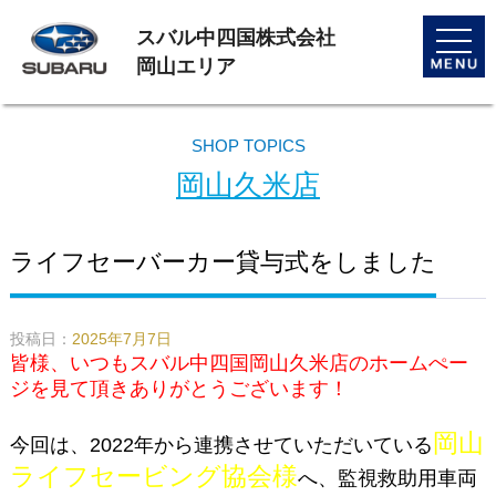
スバル中四国株式会社
toggle
naviga
岡山エリア
SHOP TOPICS
岡山久米店
ライフセーバーカー貸与式をしました
投稿日：
2025年7月7日
皆様、いつもスバル中四国岡山久米店のホームぺー
ジを見て頂きありがとうございます！
岡山
今回は、2022年から連携させていただいている
ライフセービング協会様
へ、監視救助用車両