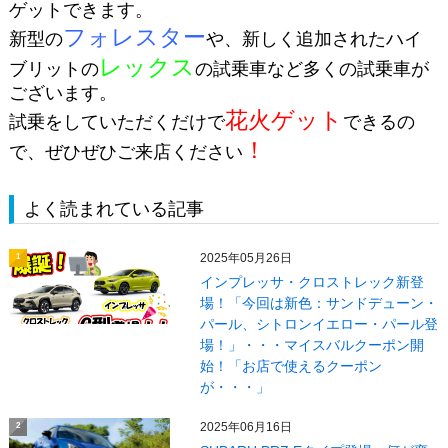
ゲットできます。
フォレスター
新型の
や、新しく追加されたハイ
レックス
ブリットの
の試乗車など多くの試乗車が
ございます。
花火ゲット
試乗をしていただくだけで
できるの
！
で、ぜひぜひご来店ください
よく読まれている記事
2025年05月26日
1
インプレッサ・クロストレック新登
場！「今回は新色：サンドデューン・
パール、シトロンイエロー・パール登
場！」・・・マイスバルクーポン開
始！「お店で使えるクーポン
が・・・」
2025年06月16日
2