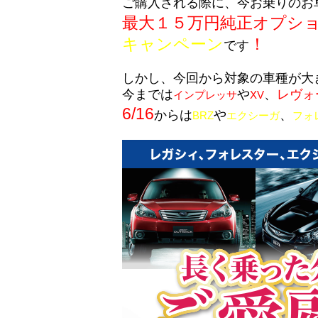
ご購入される際に、
今お乗りのお
最大１５万円純正オプシ
キャンペーン
！
です
しかし、
今
回
から対象の車種が大
今までは
や
、
レヴォ
インプレッサ
XV
6/16
からは
や
、
BRZ
エクシーガ
フォ