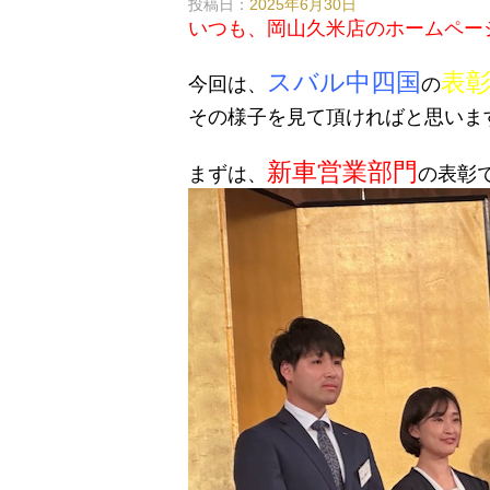
投稿日：
2025年6月30日
いつも、岡山久米店のホームペー
スバル中四国
表
今回は、
の
その様子を見て頂ければと思いま
新車営業部門
まずは、
の表彰