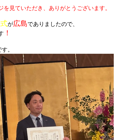
ジを見ていただき、ありがとうございます。
彰式
広島
が
でありましたので、
！
す
です。