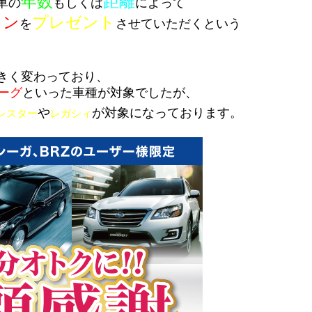
年数
距離
車の
もしくは
によって
ョン
プレゼント
を
させていただくという
きく変わっており、
ーグ
といった
車種が対象でしたが、
や
が対象になっております。
レスター
レガシィ