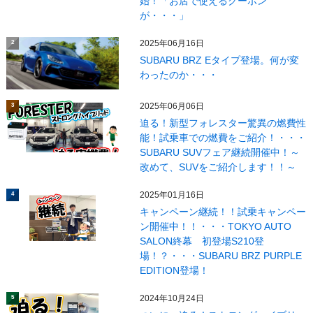
始！「お店で使えるクーポン
が・・・」
2025年06月16日
2
SUBARU BRZ Eタイプ登場。何が変
わったのか・・・
2025年06月06日
3
迫る！新型フォレスター驚異の燃費性
能！試乗車での燃費をご紹介！・・・
SUBARU SUVフェア継続開催中！～
改めて、SUVをご紹介します！！～
2025年01月16日
4
キャンペーン継続！！試乗キャンペー
ン開催中！！・・・TOKYO AUTO
SALON終幕 初登場S210登
場！？・・・SUBARU BRZ PURPLE
EDITION登場！
2024年10月24日
5