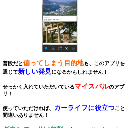
偏ってしまう目的地
普段だと
も、このアプリを
新しい発見
通じて
になるかもしれません！
マイスバル
せっかく入れていただいている
のアプ
リ！
カーライフに役立つ
使っていただければ、
こと
間違いありません！