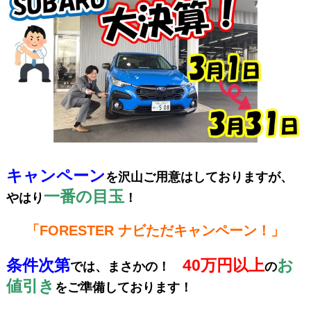
キャンペーン
を沢山ご用意はしておりますが、
一番の目玉
やはり
！
「FORESTER ナビただキャンペーン！」
条件次第
40万円以上
お
では、まさかの！
の
値引き
をご準備しております！