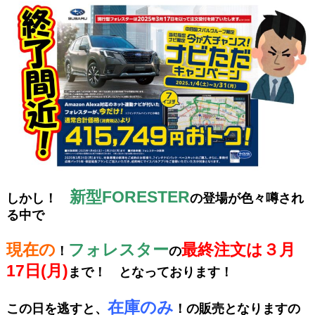
新型FORESTER
しかし！
の登場が色々噂され
る中で
現在の
フォレスター
最終注文は３月
！
の
17日(月)
まで！ となっております！
在庫のみ
この日を逃すと、
！の販売となりますの