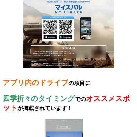
アプリ内のドライブ
の項目に
四季折々のタイミング
オススメスポ
での
ット
が
掲載されています！