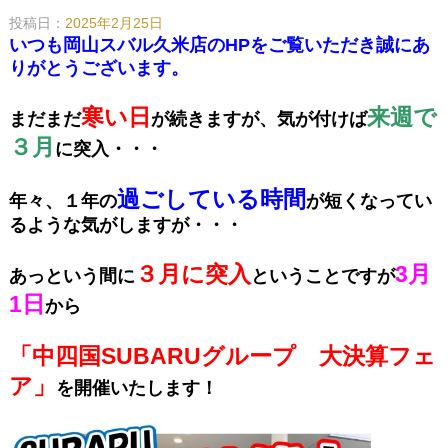
投稿日：
2025年2月25日
いつも岡山スバル久米店のHPをご覧いただき誠にあ
りがとうございます。
寒い日
来週で
まだまだ
が続きますが、気が付けば
３月
に突入・・・
過ごしている時間
年々、１年の
が短くなってい
るような気がしますが・・・
３月に突入
3月
あっという間に
ということですが
1日
から
「中四国SUBARUグループ 大決算フェ
ア」
を開催いたします！