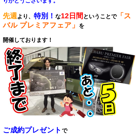
りがとうございます。
先週
特別！
12日間
「ス
より、
な
ということで
バル プレミアフェア」
を
開催しております！
ご成約プレゼント
で