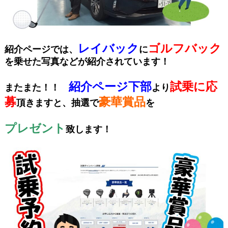
レイバック
ゴルフバック
紹介ページでは、
に
を乗せた写真などが紹介されています！
紹介ページ下部
試乗に応
またまた！！
より
募
豪華賞品
頂きますと、抽選で
を
プレゼント
致します！