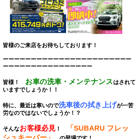
皆様のご来店をお待ちしております！
ーーーーーーーーーーーーーーーーーーーーーーー
ーーーーーーーーーーーーーーーー
お車の洗車・メンテナンス
皆様！
はされて
いますでしょうか！！
洗車後の拭き上げ
特に、最近は寒いので
が一苦
労なのではないでしょうか！？
お客様必見
「SUBARU フレッ
そんな
！
シュキーパー」
の登場です！