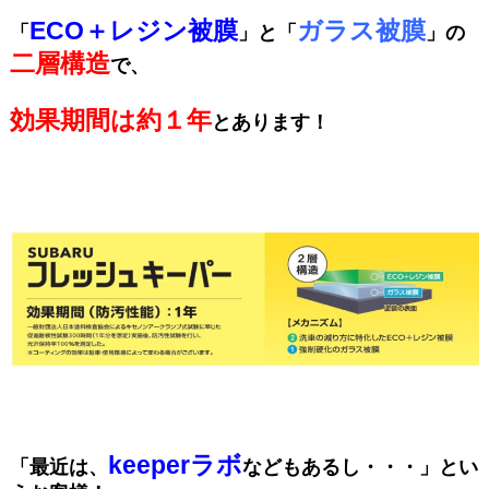
ECO＋レジン被膜
ガラス被膜
「
」と「
」の
二層構造
で、
効果期間は約１年
とあります！
keeperラボ
「最近は、
などもあるし・・・」とい