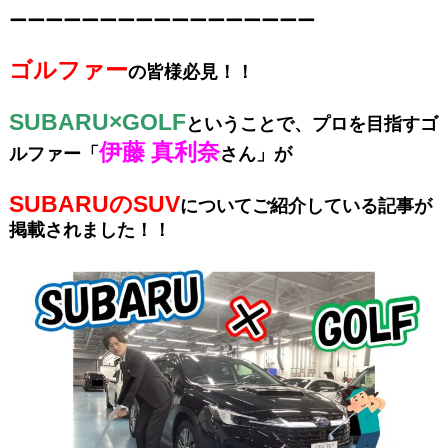
ーーーーーーーーーーーーーーーーー
ゴルファー
の皆様必見！！
SUBARU×GOLF
ということで、プロを目指すゴ
伊藤 真利奈
ルファー
「
さん」が
SUBARUのSUV
についてご紹介している
記事が
掲載されました！！