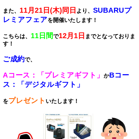
11月21日(木)同日
SUBARUプ
また、
より、
レミアフェア
を開催いたします！
11日間
12月1日
こちらは、
で
までとなっておりま
す！
ご成約
で、
Aコース：「プレミアギフト」
Bコー
か
ス：「デジタルギフト」
プレゼント
を
いたします！