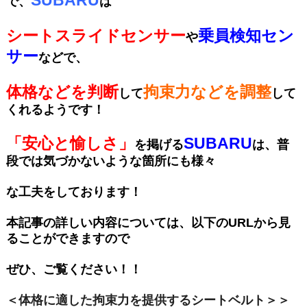
で、
は
シートスライドセンサー
乗員検知セン
や
サー
などで、
体格などを判断
拘束力などを調整
して
して
くれるようです！
「安心と愉しさ」
SUBARU
を掲げる
は、普
段では気づかないような箇所にも様々
な工夫を
しております！
本記事の詳しい内容については、以下のURLから見
ることができますので
ぜひ、ご覧ください！！
＜体格に適した拘束力を提供するシートベルト＞＞