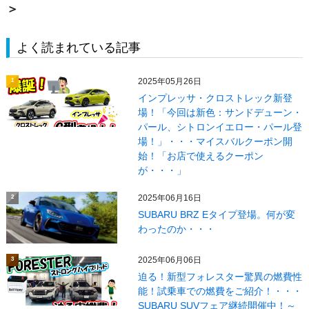
＞
よく読まれている記事
2025年05月26日
1
インプレッサ・クロストレック新登
場！「今回は新色：サンドデューン・
パール、シトロンイエロー・パール登
場！」・・・マイスバルクーポン開
始！「お店で使えるクーポン
が・・・」
2025年06月16日
2
SUBARU BRZ Eタイプ登場。何が変
わったのか・・・
2025年06月06日
3
迫る！新型フォレスター驚異の燃費性
能！試乗車での燃費をご紹介！・・・
SUBARU SUVフェア継続開催中！～