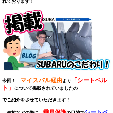
れております！
マイスバル経由
「シートベル
今回！
より
ト」
について掲載されていましたの
で
ご紹介をさせていただきます！
乗員保護
シートベ
事故などの際に、
の目的で