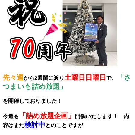
先々週
土曜日日曜日
「さ
から2週間に渡り
で、
つまいも詰め放題」
を開催しておりました！
「詰め放題企画」
今週も
開催いたします！ 内
検討中
容はまだ
とのことですが