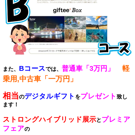
軽
Bコース
普通車「3万円」
また、
では、
乗用,中古車「一万円」
相当
デジタルギフト
プレゼント
の
を
致し
ます！
ストロングハイブリッド展示
プレミア
と
フェア
の