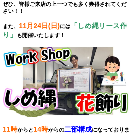
ぜひ、皆様ご来店の上一つでも多く獲得されてくだ
さい！！
11月24日(日)
「しめ縄リース作
また、
には
り」
も開催いたします！
11時
14時
二部構成
からと
からの
になっておりま