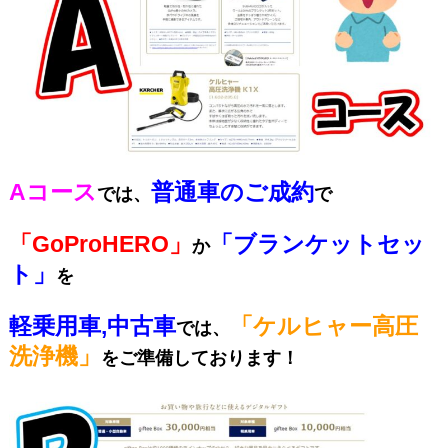
Aコース
普通車のご成約
では、
で
「GoProHERO」
「ブランケットセッ
か
ト」
を
軽乗用車,中古車
「ケルヒャー高圧
では、
洗浄機」
をご準備しております！