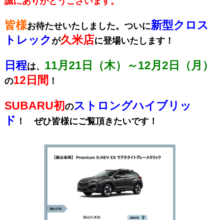
誠にありがとうございます。
皆様
新型クロス
お待たせいたしました。ついに
トレック
久米店
が
に登場いたします！
日程
11月21日（木）～12月2日（月）
は、
12日間
の
！
SUBARU初
ストロングハイブリッ
の
ド
！ ぜひ皆様にご覧頂きたいです！