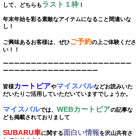
ラスト１枠
して、どちらも
！
年末年始を彩る素敵なアイテムになること間違いな
し！
ご予約
ご興味あるお客様は、ぜひ
の上ご体験くださ
い！！
ーーーーーーーーーーーーーーーーーーーーーーー
ーーーーーーーーーーーーーーーーー
カートピア
マイスバル
皆様
や
などお読みいた
だいたりご活用していただいていますでしょうか。
マイスバル
WEBカートピア
では、
の記事な
ども掲載されておりまして
SUBARU車
面白い情報
に関する
を沢山共有さ