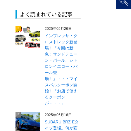
よく読まれている記事
2025年05月26日
1
インプレッサ・ク
ロストレック新登
場！「今回は新
色：サンドデュー
ン・パール、シト
ロンイエロー・パ
ール登
場！」・・・マイ
スバルクーポン開
始！「お店で使え
るクーポン
が・・・」
2025年06月16日
2
SUBARU BRZ Eタ
イプ登場。何が変