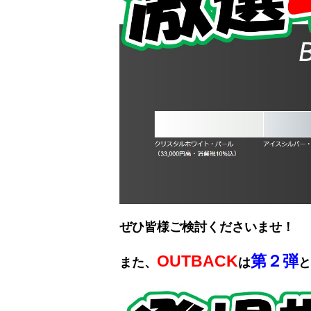
ぜひ皆様ご検討くださいませ！
OUTBACK
第２弾
また、
は
と