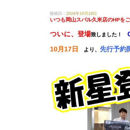
投稿日：
2024年10月18日
いつも岡山スバル久米店のHPを
ついに、登場
致しました！
10月17日
先行予約
より
、