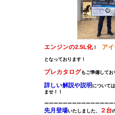
エンジンの2.5L化
アイ
！
となっております！
プレカタログ
もご準備してお
詳しい解説や説明
について
ませ！！
ーーーーーーーーーーーーーーー
先月登場
２台
いたしました、