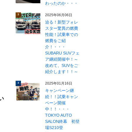
わったのか・・・
2025年06月06日
3
迫る！新型フォレ
スター驚異の燃費
性能！試乗車での
燃費をご紹
介！・・・
SUBARU SUVフェ
ア継続開催中！～
改めて、SUVをご
紹介します！！～
2025年01月16日
4
キャンペーン継
続！！試乗キャン
い
ペーン開催
中！！・・・
TOKYO AUTO
SALON終幕 初登
場S210登