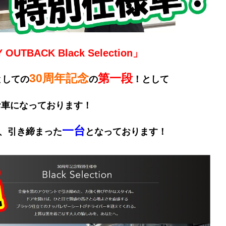
OUTBACK Black Selection」
30周年記念
第一段
としての
の
！として
お車になっております！
一台
、引き締まった
となっております！