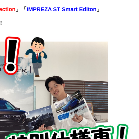
ction
」「
IMPREZA ST Smart Editon
」
！