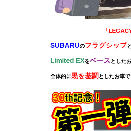
「LEGACY 
SUBARU
フラグシップ
の
Limited EX
ベース
を
とした
黒を基調
全体的に
としたお車で