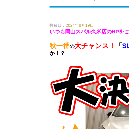
投稿日：
2024年9月19日
いつも岡山スバル久米店のHPを
秋一番
大チャンス！
「
S
の
か！？