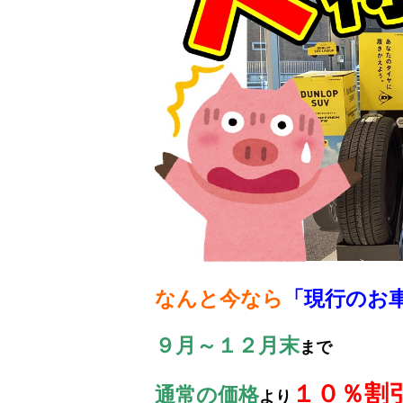
なんと今なら
「
現行のお
９月～１２月末
まで
１０％割
通常の価格
より