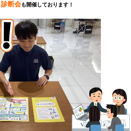
ト診断会
も
開催しております！