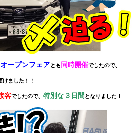
レオープンフェア
同時開催
とも
でしたので、
頂けました！！
接客
特別な３日間
でしたので、
となりました！