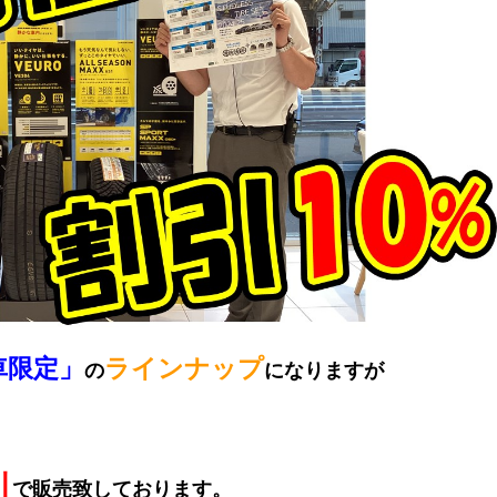
車限定」
ラインナップ
の
になりますが
引
で販売致しております。