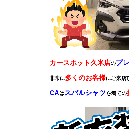
カースポット久米店
プ
の
多くのお客様
非常に
にご来店
CA
スバルシャツ
は
を着ての