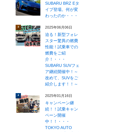
SUBARU BRZ Eタ
イプ登場。何が変
わったのか・・・
2025年06月06日
3
迫る！新型フォレ
スター驚異の燃費
性能！試乗車での
燃費をご紹
介！・・・
SUBARU SUVフェ
ア継続開催中！～
改めて、SUVをご
紹介します！！～
2025年01月16日
4
キャンペーン継
続！！試乗キャン
ペーン開催
中！！・・・
TOKYO AUTO