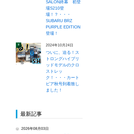
SALON終幕 初登
場S210登
場！？・・・
SUBARU BRZ
PURPLE EDITION
登場！
2024年10月24日
5
ついに、迫る！ス
トロングハイブリ
ッドモデルのクロ
ストレッ
ク！・・・カート
ピア秋号到着致し
ました！
最新記事
2026年08月03日