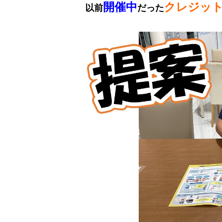
開催中
クレジッ
以前
だった