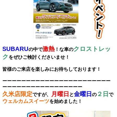
SUBARU
激熱
クロストレッ
の中で
！な車の
ク
をぜひご検討くださいませ！
皆様のご来店を楽しみにお待ちしております！
ーーーーーーーーーーーーーーーーーーーーーーー
ーーーーーーーーーーーーーーーーー
久米店限定
月曜日
金曜日
２日
ですが、
と
の
で
ウェルカムスイーツ
を始めました！