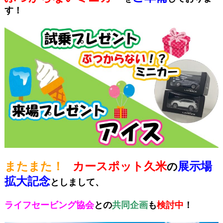
す！
またまた！
カースポット久米
展示場
の
拡大記念
としまして、
ライフセービング協会
との
共同企画
も
検討中
！