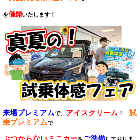
催
開
を
いたします！
来場プレミアム
アイスクリーム
試
で、
！
乗プレミアム
で
ぶつからないミニカー
ご準備
を
しておりま