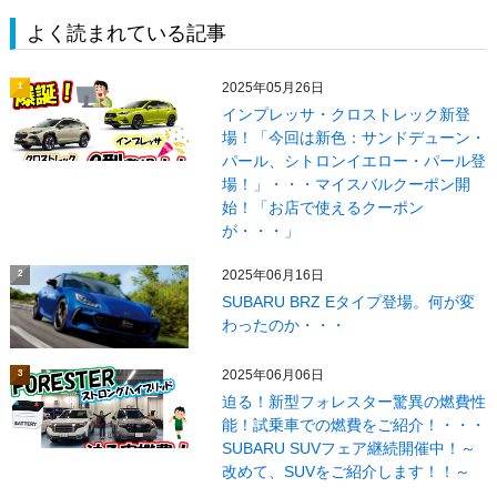
よく読まれている記事
2025年05月26日
1
インプレッサ・クロストレック新登
場！「今回は新色：サンドデューン・
パール、シトロンイエロー・パール登
場！」・・・マイスバルクーポン開
始！「お店で使えるクーポン
が・・・」
2025年06月16日
2
SUBARU BRZ Eタイプ登場。何が変
わったのか・・・
2025年06月06日
3
迫る！新型フォレスター驚異の燃費性
能！試乗車での燃費をご紹介！・・・
SUBARU SUVフェア継続開催中！～
改めて、SUVをご紹介します！！～