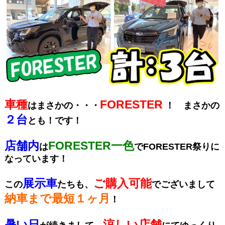
車種
FORESTER
はまさかの・・・
！ まさかの
２台
とも！です！
店舗内
FORESTER一色
は
でFORESTER祭りに
なっています！
展示車
ご購入可能
この
たちも、
でございまして
納車まで最短１ヶ月
！
暑い日
涼しい店舗