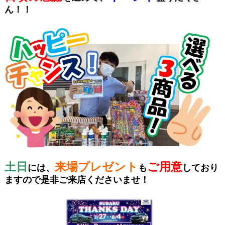
ん！！
土日
来場プレゼント
ご用意
には、
も
しており
ますので是非ご来店くださいませ！