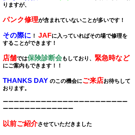
りますが、
パンク修理
が含まれていないことが
多いです！
その際に
JAF
！
に入っていればその場で修理を
することができます！
店舗
保険診断会
緊急時など
では
もしており、
にご案内もできます！！
THANKS DAY
ご来店
のこの機会に
お待ちして
おります。
ーーーーーーーーーーーーーーーーーーーーーーー
ーーーーーーーーーーーーー
以前ご紹介
させていただきました