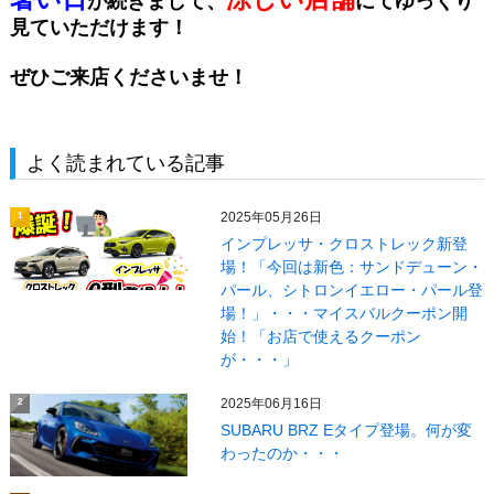
が続きまして、
にてゆっくり
見ていただけます！
ぜひご来店くださいませ！
よく読まれている記事
2025年05月26日
1
インプレッサ・クロストレック新登
場！「今回は新色：サンドデューン・
パール、シトロンイエロー・パール登
場！」・・・マイスバルクーポン開
始！「お店で使えるクーポン
が・・・」
2025年06月16日
2
SUBARU BRZ Eタイプ登場。何が変
わったのか・・・