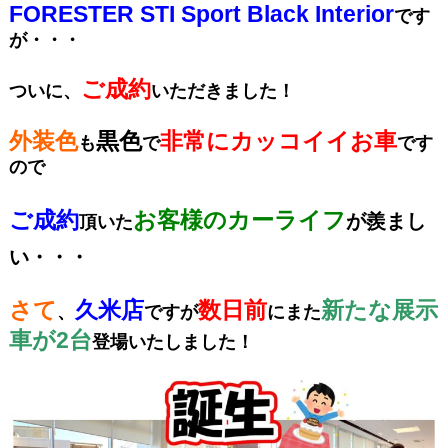
FORESTER STI Sport Black Interior
です
が・・・
ご成約
ついに、
いただきました！
外装色
黒色
非常にカッコイイお車
も
で
です
ので
ご成約
お客様のカーライフ
が羨まし
頂いた
い・・・
さて
久米店
数日前
新たな展示
、
ですが
にまた
車が2台
登場いたしました！