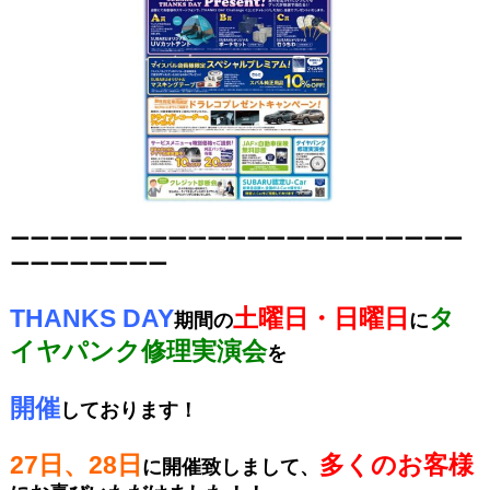
ーーーーーーーーーーーーーーーーーーーーーーー
ーーーーーーーー
THANKS DAY
土曜日・日曜日
タ
期間の
に
イヤパンク修理実演会
を
開催
しております！
27日、28日
多くのお客様
に開催致しまして、