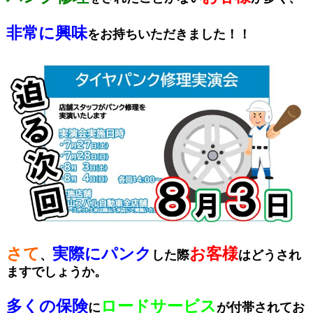
非常に興味
をお持ちいただきました！！
さて
実際にパンク
お客様
、
した際
はどうされ
ますでしょうか。
多くの保険
ロードサービス
に
が付帯されてお