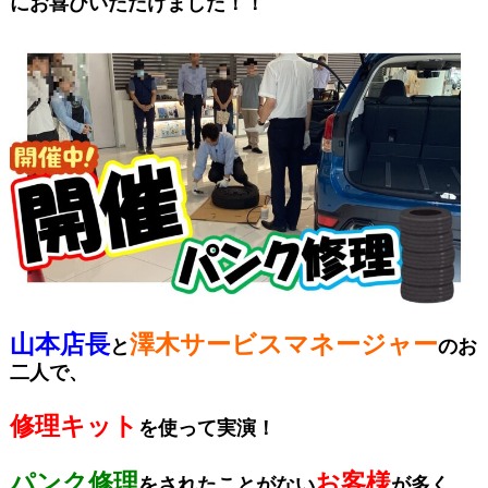
にお喜びいただけました！！
山本店長
澤木サービスマネージャー
と
のお
二人で、
修理キット
を使って実演！
パンク修理
お客様
をされたことがない
が多く、