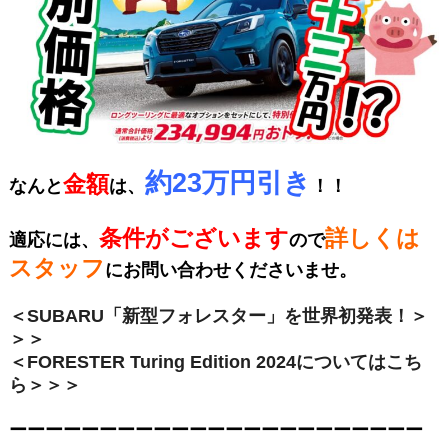
約23万円引き
金額
なんと
は、
！！
条件がございます
詳しくは
適応には、
ので
スタッフ
にお問い合わせくださいませ。
＜SUBARU「新型フォレスター」を世界初発表！＞
＞＞
＜FORESTER Turing Edition 2024についてはこち
ら＞＞＞
ーーーーーーーーーーーーーーーーーーーーーーー