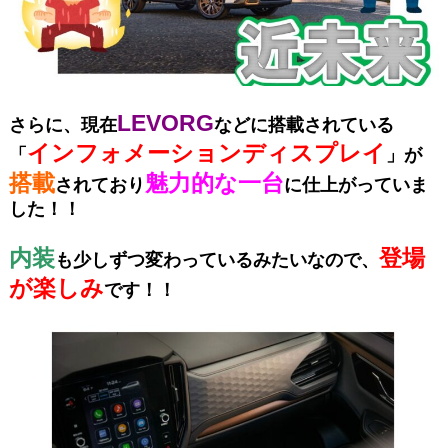
LEVORG
さらに、現在
などに搭載されている
インフォメーションディスプ
レイ
「
」が
搭載
魅力的な一台
されており
に仕上がっていま
した！！
内装
登場
も少しずつ変わっているみたいなので、
が楽しみ
です！！