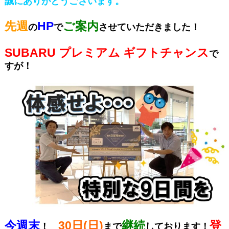
誠にありがとうございます。
先週
HP
ご案内
の
で
させていただきました！
SUBARU プレミアム ギフトチャンス
で
すが！
今週末
30日(日)
継続
登
！
まで
しております！