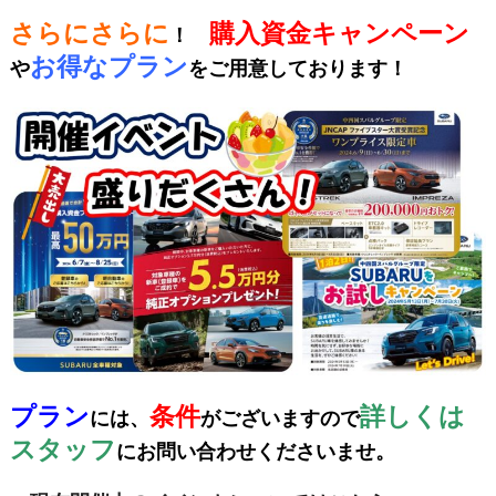
さらにさらに
購入資金キャンペーン
！
お得なプラン
や
をご用意しております！
プラン
条件
詳しくは
には、
がございますので
スタッフ
にお問い合わせくださいませ。