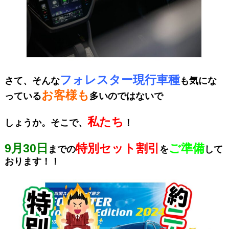
フォレスター現行車種
さて、そんな
も気にな
お客様も
っている
多いのではないで
私たち
しょうか。
そこで、
！
9月30日
特別セット割引
ご準備
までの
を
して
おります！！