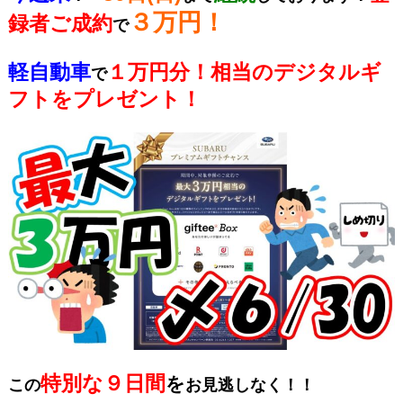
３万円！
録者ご成約
で
軽自動車
１万円分！相当のデジタルギ
で
フトをプレゼント！
特別な９日間
を
この
お見逃しなく！！