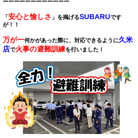
ーーーーーーーーーーーー
安心と愉しさ
SUBARU
「
」を掲げる
です
が！！
万が一
久米
何かがあった際に、対応できるように
店
火事の避難訓練
で
を行いました！