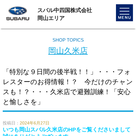
スバル中四国株式会社
toggle
naviga
岡山エリア
SHOP TOPICS
岡山久米店
「特別な９日間の後半戦！！」・・・フォ
レスターのお得情報！？ 今だけのチャン
スも！？・・・久米店で避難訓練！「安心
と愉しさを」
投稿日：
2024年6月27日
いつも岡山スバル久米店のHPをご覧くださいまして