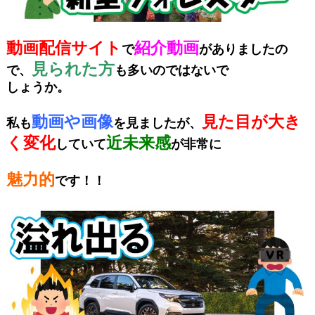
動画配信サイト
紹介動画
で
がありましたの
見られた方
で、
も多いのではないで
しょうか。
動画や画像
見た目が大き
私も
を見ましたが、
く変化
近未来感
していて
が非常に
魅力的
です！！