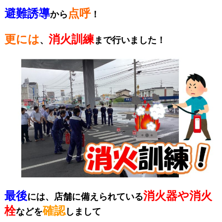
避難誘導
点呼
から
！
更には
消火訓練
、
まで行いました！
最後
消火器や消火
には、店舗に備えられている
栓
確認
などを
しまして