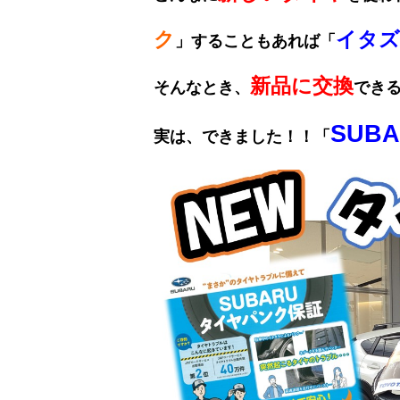
ク
イタズ
」
することもあれば
「
新品に交換
そんなとき、
でき
SUB
実は、できました！！「