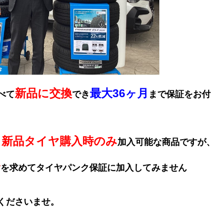
新品に交換
最大36ヶ月
べて
でき
まで保証をお付
新品タイヤ購入時のみ
、
加入可能な商品ですが、
全
を求めてタイヤパンク保証に加入してみません
くださいませ。