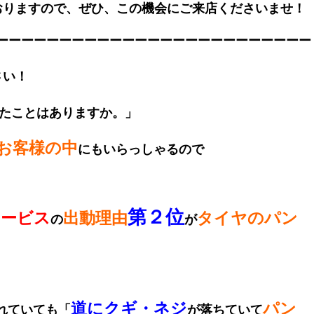
おりますので、ぜひ、この機会にご来店くださいませ！
ーーーーーーーーーーーーーーーーーーーーーーーーー
さい！
たことはありますか。」
お客様の中
にもいらっしゃるので
第２位
サービス
出動理由
タイヤのパン
の
が
道にクギ・ネジ
パン
れていても「
が落ちていて