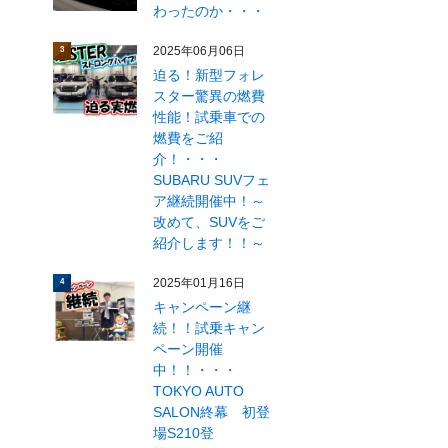
わったのか・・・
2025年06月06日
3
迫る！新型フォレ
スター驚異の燃費
性能！試乗車での
燃費をご紹
介！・・・
SUBARU SUVフェ
ア継続開催中！～
改めて、SUVをご
紹介します！！～
2025年01月16日
4
キャンペーン継
続！！試乗キャン
ペーン開催
中！！・・・
TOKYO AUTO
SALON終幕 初登
場S210登