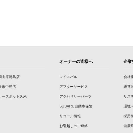
オーナーの皆様へ
企業
岡山原尾島店
マイスバル
会社
倉敷中島店
アフターサービス
経営
カースポット久米
アクセサリーパーツ
サス
SUBARU自動車保険
環境
リコール情報
採用
お引越しのご連絡
健康