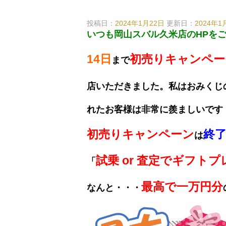
投稿日：
2024年1月22日
更新日：
2024年1
いつも岡山スバル久米店のHPを
14日
初売りキャンペー
まで
店いただきました。私はおみくじ
れ
たお
客様は非常に羨ましいです
初売りキャンペーン
終
は
試乗 or 査定でギフト
「
最高で一万円分
なんと・・・