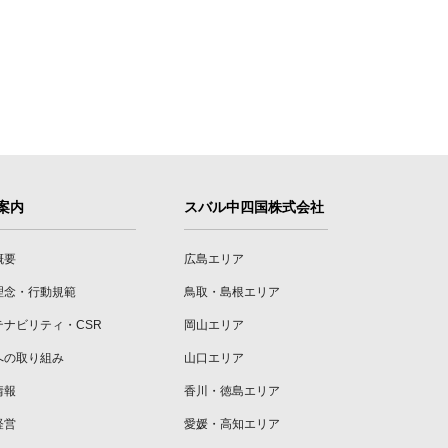
案内
スバル中四国株式会社
概要
広島エリア
理念・行動規範
鳥取・島根エリア
テナビリティ・CSR
岡山エリア
への取り組み
山口エリア
情報
香川・徳島エリア
経営
愛媛・高知エリア