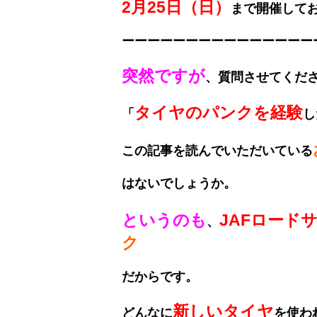
2月25日（日）
まで開催して
ーーーーーーーーーーーーーーー
突然ですが
、質問させてくだ
タイヤのパンクを経験
「
し
この記事を読んでいただいている
はないでしょうか。
というのも
JAFロード
、
ク
だ
からです。
新しいタイヤ
どんなに
を使わ