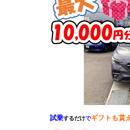
試乗
ギフトも貰
するだけ
で