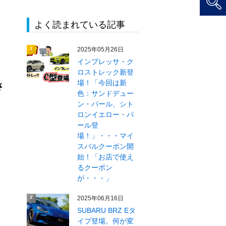
よく読まれている記事
2025年05月26日
1
インプレッサ・ク
ロストレック新登
場！「今回は新
さ
色：サンドデュー
ン・パール、シト
ロンイエロー・パ
ール登
場！」・・・マイ
スバルクーポン開
始！「お店で使え
るクーポン
が・・・」
2025年06月16日
2
SUBARU BRZ Eタ
イプ登場。何が変