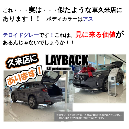
実は
似たような
車久米店に
これ・・・
・・・
！！
あります
ボディカラーは
アス
が
見に来る価値
テロイド
グレー
です
！
これは、
あるんじゃないでしょうか！！