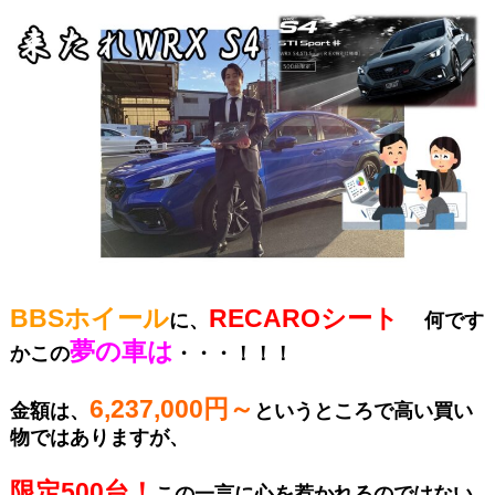
BBSホイール
RECAROシート
に、
何です
夢の車は
かこの
・・・！！！
6,237,000円～
金額は、
というところで高い買い
物ではありますが、
限定500台！
この一言に心を惹かれるのではない