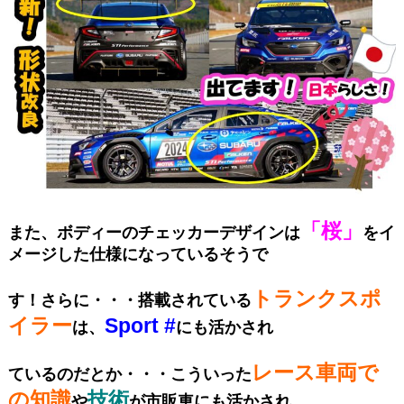
「桜」
また、ボディーのチェッカーデザインは
を
イ
メージした仕様になっているそうで
トランクスポ
す！さらに・・・搭載されている
イラー
Sport #
は、
に
も活かされ
レース車両で
て
いるのだとか・・・こういった
の知識
技術
や
が市販車にも活かされ