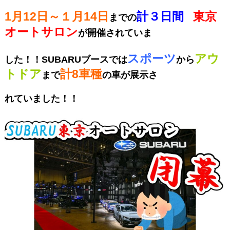
1月12日～１月14日
計３日間
東京
までの
オートサロン
が開催されていま
スポーツ
アウ
し
た！！SUBARUブースでは
から
トドア
計8車種
まで
の車が展示さ
れていました！！