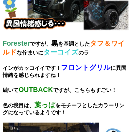
Forester
黒
タフ＆ワイ
ですが、
を基調とした
ルド
ターコイズ
な佇まいに
のラ
フロントグリル
インがカッコイイです！
に異国
情緒を感じられますね！
OUTBACK
続いて
ですが、こちらもすごい！
葉っぱ
色の境目は、
をモチーフとしたカラーリン
グになっているようです！