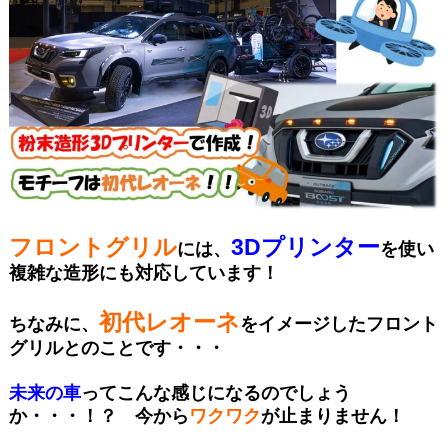
フロントグリル
3Dプリンター
には、
を使い
複雑な造形にも対応しています！
初代レオーネ
ちなみに、
をイメージしたフロント
グリルとのことです・・・
未来の車
ってこんな感じになるのでしょう
か・・・！？ 今から
ワクワク
が
止まりません！