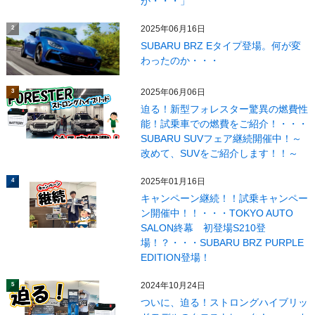
が・・・」
2025年06月16日
2
SUBARU BRZ Eタイプ登場。何が変
わったのか・・・
2025年06月06日
3
迫る！新型フォレスター驚異の燃費性
能！試乗車での燃費をご紹介！・・・
SUBARU SUVフェア継続開催中！～
改めて、SUVをご紹介します！！～
2025年01月16日
4
キャンペーン継続！！試乗キャンペー
ン開催中！！・・・TOKYO AUTO
SALON終幕 初登場S210登
場！？・・・SUBARU BRZ PURPLE
EDITION登場！
2024年10月24日
5
ついに、迫る！ストロングハイブリッ