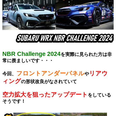
NBR Challenge
2024
を実際に見られた方は非
常に羨ましいです・・・
フロントアンダーパネル
リアウ
今回、
や
ィング
の形状改良がなされていて
空力拡大を狙ったアップデート
をしている
そうです！