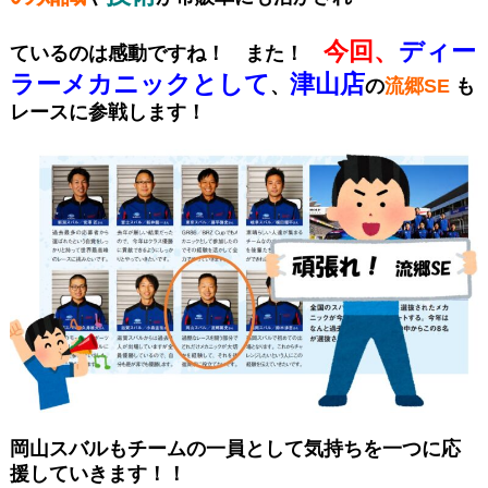
今回、
ディー
ているの
は感動ですね！ また！
ラーメカニックとして
津山店
、
の
流
郷SE
も
レースに参戦します！
岡山スバルもチームの一員として気持ちを一つに応
援してい
きます！！