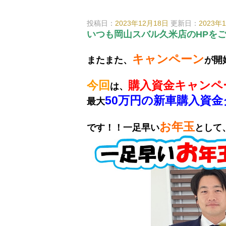
投稿日：
2023年12月18日
更新日：
2023年
いつも岡山スバル久米店のHPを
キャンペーン
またまた、
が開
今回
購入資金キャンペ
は、
50万円の新車購入資
最大
お年玉
です！！
一足早い
として