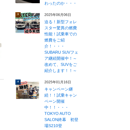
わったのか・・・
2025年06月06日
3
迫る！新型フォレ
スター驚異の燃費
性能！試乗車での
燃費をご紹
介！・・・
SUBARU SUVフェ
ア継続開催中！～
改めて、SUVをご
紹介します！！～
2025年01月16日
4
キャンペーン継
続！！試乗キャン
ペーン開催
中！！・・・
TOKYO AUTO
SALON終幕 初登
場S210登