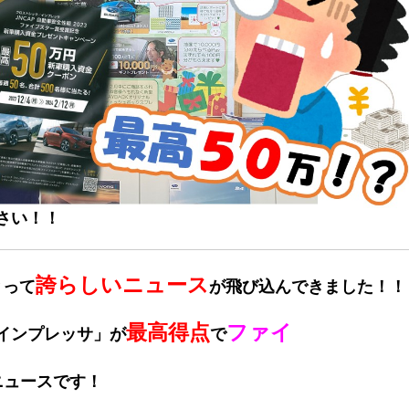
さ
い！！
誇らしいニュース
とって
が飛び込んできました！！
最高得点
ファイ
インプレッサ」が
で
ニュースです！