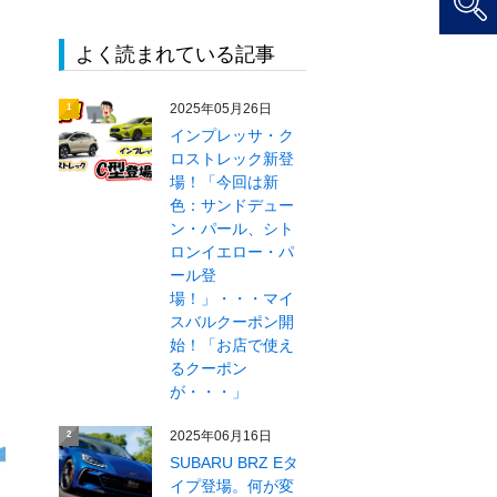
よく読まれている記事
2025年05月26日
1
インプレッサ・ク
ロストレック新登
場！「今回は新
色：サンドデュー
ン・パール、シト
ロンイエロー・パ
ール登
場！」・・・マイ
スバルクーポン開
始！「お店で使え
るクーポン
が・・・」
2025年06月16日
2
SUBARU BRZ Eタ
イプ登場。何が変