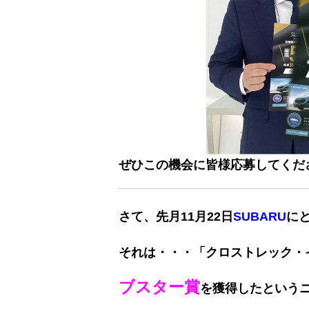
ぜひこの機会に皆様応募してくだ
さて、先月11月22日
SUBARU
に
それは・・・「クロストレック・
ブスター賞
を
獲得したという