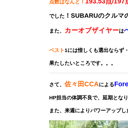
193.53点/1
点数はなんと！
！SUBARUのクル
でした
カーオブザイヤー
また、
は
ベスト
1には惜しくも選出ならず
果たしたい
ところです。。。
佐々田CCA
Fo
さて、
による
HP担当の体調不良で、延期とな
また、来週によりパワーアップし