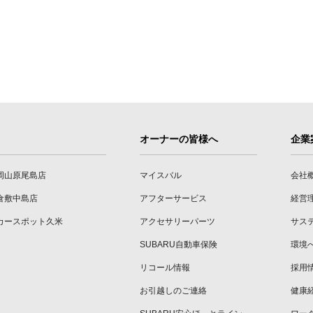
オーナーの皆様へ
企業
岡山原尾島店
マイスバル
会社
倉敷中島店
アフターサービス
経営
カースポット久米
アクセサリーパーツ
サス
SUBARU自動車保険
環境
リコール情報
採用
お引越しのご連絡
健康