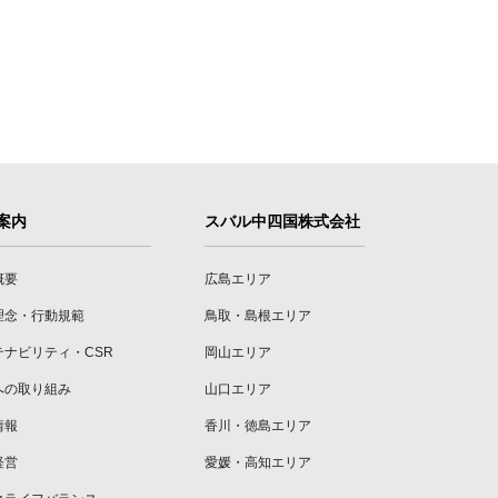
案内
スバル中四国株式会社
概要
広島エリア
理念・行動規範
鳥取・島根エリア
テナビリティ・CSR
岡山エリア
への取り組み
山口エリア
情報
香川・徳島エリア
経営
愛媛・高知エリア