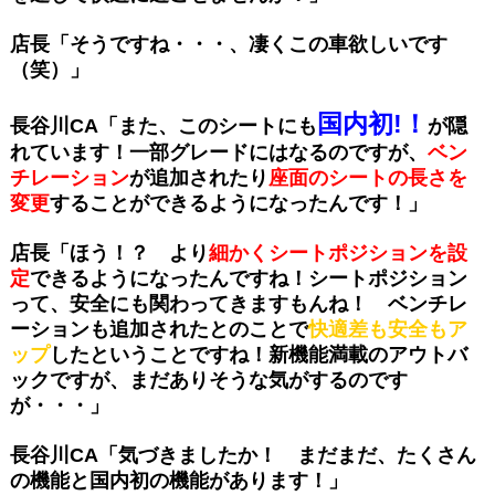
店長「そうですね・・・、凄くこの車欲しいです
（笑）」
国内初!！
長谷川CA「また、このシートにも
が隠
れています！
一部グレードにはなるのですが、
ベン
チレーション
が追加されたり
座面のシートの長さを
変更
することができるようになったんです！」
店長「ほう！？ より
細かくシートポジションを設
定
できるようになったんですね！
シートポジション
って、安全にも関わってきますもんね！ ベンチレ
ーションも
追加されたとのことで
快適差も安全もア
ップ
したということですね！
新機能満載のアウトバ
ックですが、
まだありそうな気がするのです
が・・・」
長谷川CA「気づきましたか！ まだまだ、たくさん
の機能と国内初の機能があります！」