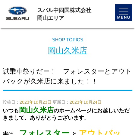
スバル中四国株式会社
toggle
naviga
岡山エリア
SHOP TOPICS
岡山久米店
試乗車祭りだー！ フォレスターとアウト
バックが久米店に来ました！！
投稿日：
2023年10月23日
更新日：
2023年10月24日
岡山久米店
いつも
のホームページにお越しいただ
きまして、ありがとうございます。
フォレスター
アウトバッ
実は、
と