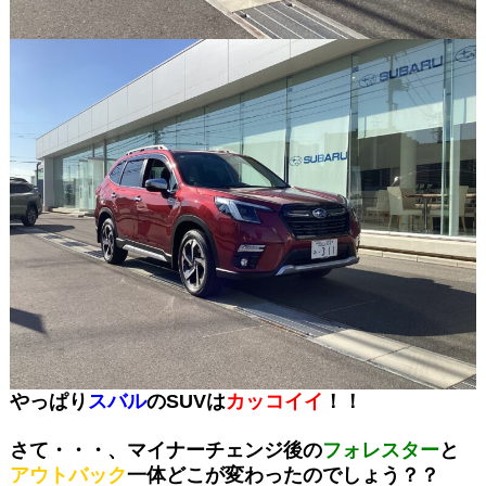
やっぱり
スバル
のSUVは
カッコイイ
！！
さて・・・、マイナーチェンジ後の
フォレスター
と
アウトバック
一体どこが変わったのでしょう？？