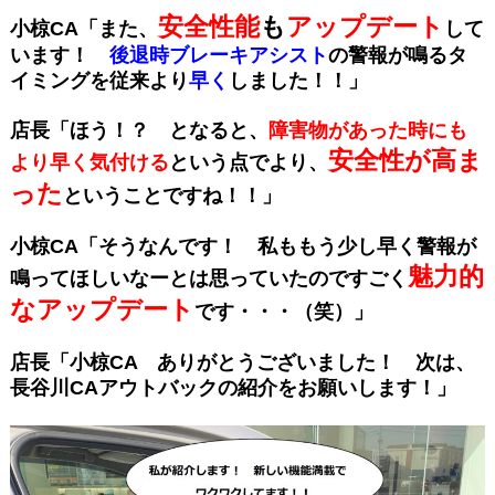
安全性能
も
アップデート
小椋CA「また、
して
います！
後退時ブレーキアシスト
の
警報が鳴るタ
イミングを従来より
早く
しました！！」
店長「ほう！？ となると、
障害物があった時にも
安全性が高ま
より早く気付ける
という点で
より、
った
ということですね！！」
小椋CA「そうなんです！ 私ももう少し早く警報が
魅力的
鳴ってほしいなーとは思っていたので
すごく
なアップデート
です・・・（笑）」
店長「小椋
CA ありがとうございました！ 次は、
長谷川CAアウトバックの紹介をお願いします！」