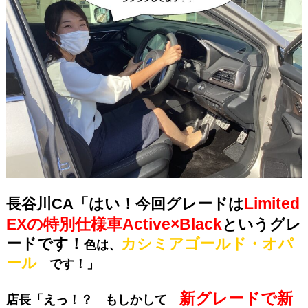
Limited
長谷川CA「はい！今回グレードは
EXの特別仕様車
Active×Black
という
グレ
ードです！
カシミアゴールド・オパ
色は、
ール
です！」
新グレードで新
店長「えっ！？ もしかして