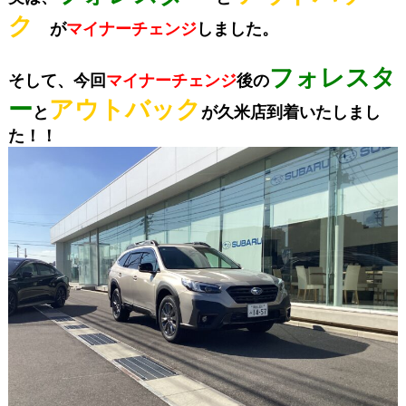
ク
が
マイナーチェンジ
しました。
フォレスタ
そして、今回
マイナーチェンジ
後の
ー
アウトバック
と
が久米店到着いたしまし
た！！