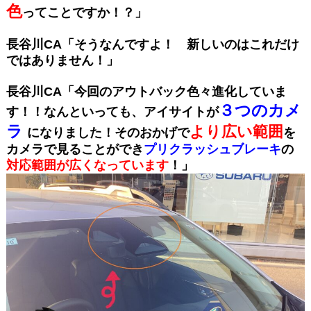
色
ってことですか！？」
長谷川CA「そうなんですよ！ 新しいのはこれだけ
ではありません！」
長谷川CA「今回のアウトバック色々進化していま
３つのカメ
す！！なんといっても、アイサイトが
ラ
より広い範囲
になりました！そのおかげで
を
カメラで
見ることができ
プリクラッシュブレーキ
の
対応範囲が広くなっています
！」