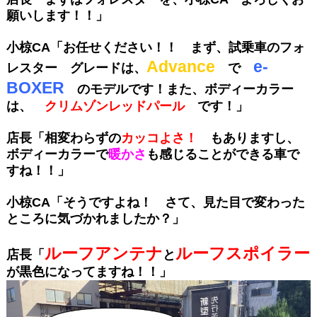
願いします！！」
小椋CA「お任せください！！ まず、試乗車のフォ
Advance
e-
レスター グレードは、
で
BOXER
のモデルです！
また、ボディーカラー
は、
クリムゾンレッドパール
です！」
店長「相変わらずの
カッコよさ！
もありますし、
ボディーカラーで
暖かさ
も
感じることができる車で
すね！！」
小椋CA「そうですよね！ さて、見た目で変わった
ところに気づかれましたか？」
ルーフアンテナ
ルーフスポイラー
店長「
と
が黒色になってますね！！」